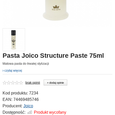
Pasta Joico Structure Paste 75ml
Matowa pasta do trwałej stylizacji
czytaj więcej
brak opinii
+ dodaj opinie
Kod produktu:
7234
EAN:
74469485746
Producent:
Joico
Dostępność:
Produkt wycofany