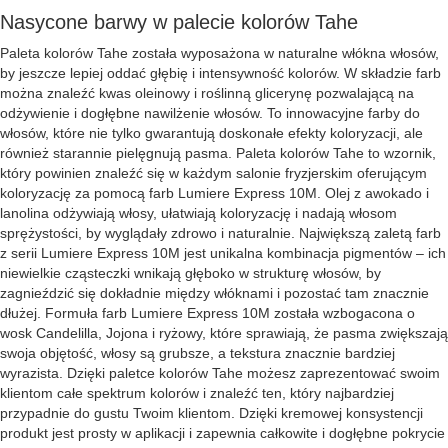
Nasycone barwy w palecie kolorów Tahe
Paleta kolorów Tahe została wyposażona w naturalne włókna włosów,
by jeszcze lepiej oddać głębię i intensywność kolorów. W składzie farb
można znaleźć kwas oleinowy i roślinną glicerynę pozwalającą na
odżywienie i dogłębne nawilżenie włosów. To innowacyjne farby do
włosów, które nie tylko gwarantują doskonałe efekty koloryzacji, ale
również starannie pielęgnują pasma. Paleta kolorów Tahe to wzornik,
który powinien znaleźć się w każdym salonie fryzjerskim oferującym
koloryzację za pomocą farb Lumiere Express 10M. Olej z awokado i
lanolina odżywiają włosy, ułatwiają koloryzację i nadają włosom
sprężystości, by wyglądały zdrowo i naturalnie. Największą zaletą farb
z serii Lumiere Express 10M jest unikalna kombinacja pigmentów – ich
niewielkie cząsteczki wnikają głęboko w strukturę włosów, by
zagnieździć się dokładnie między włóknami i pozostać tam znacznie
dłużej. Formuła farb Lumiere Express 10M została wzbogacona o
wosk Candelilla, Jojona i ryżowy, które sprawiają, że pasma zwiększają
swoja objętość, włosy są grubsze, a tekstura znacznie bardziej
wyrazista. Dzięki paletce kolorów Tahe możesz zaprezentować swoim
klientom całe spektrum kolorów i znaleźć ten, który najbardziej
przypadnie do gustu Twoim klientom. Dzięki kremowej konsystencji
produkt jest prosty w aplikacji i zapewnia całkowite i dogłębne pokrycie