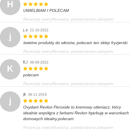
H
UWIELBIAM I POLECAM
Recenzja zweryfikowana, potwierdzona zakupem
j..a
21-10-2022
j
świetne produkty do włosów, polecam ten sklep fryzjerski
Recenzja zweryfikowana, potwierdzona zakupem
K..l
06-09-2022
K
polecam
Recenzja zweryfikowana, potwierdzona zakupem
jk
08-11-2019
j
Oxydant Revlon Peroxide to kremowy utleniacz, który
idealnie współgra z farbami Revlon fqarbuję w warunkach
domowych idealny.polecam
Recenzja zweryfikowana, potwierdzona zakupem