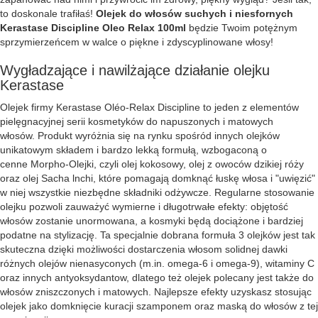
to doskonale trafiłaś!
Olejek do włosów suchych i niesfornych
Kerastase Discipline Oleo Relax 100ml
będzie Twoim potężnym
sprzymierzeńcem w walce o piękne i zdyscyplinowane włosy!
Wygładzające i nawilżające działanie olejku
Kerastase
Olejek firmy Kerastase Oléo-Relax Discipline to jeden z elementów
pielęgnacyjnej serii kosmetyków do napuszonych i matowych
włosów. Produkt wyróżnia się na rynku spośród innych olejków
unikatowym składem i bardzo lekką formułą, wzbogaconą o
cenne Morpho-Olejki, czyli olej kokosowy, olej z owoców dzikiej róży
oraz olej Sacha lnchi, które pomagają domknąć łuskę włosa i "uwięzić"
w niej wszystkie niezbędne składniki odżywcze. Regularne stosowanie
olejku pozwoli zauważyć wymierne i długotrwałe efekty: objętość
włosów zostanie unormowana, a kosmyki będą dociążone i bardziej
podatne na stylizację. Ta specjalnie dobrana formuła 3 olejków jest tak
skuteczna dzięki możliwości dostarczenia włosom solidnej dawki
różnych olejów nienasyconych (m.in. omega-6 i omega-9), witaminy C
oraz innych antyoksydantow, dlatego też olejek polecany jest także do
włosów zniszczonych i matowych. Najlepsze efekty uzyskasz stosując
olejek jako domknięcie kuracji szamponem oraz maską do włosów z tej