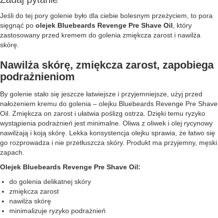
Jeśli do tej pory golenie było dla ciebie bolesnym przeżyciem, to pora
sięgnąć po
olejek Bluebeards Revenge Pre Shave Oil
, który
zastosowany przed kremem do golenia zmiękcza zarost i nawilża
skórę.
Nawilża skórę, zmiękcza zarost, zapobiega
podrażnieniom
By golenie stało się jeszcze łatwiejsze i przyjemniejsze, użyj przed
nałożeniem kremu do golenia – olejku Bluebeards Revenge Pre Shave
Oil. Zmiękcza on zarost i ułatwia poślizg ostrza. Dzięki temu ryzyko
wystąpienia podrażnień jest minimalne. Oliwa z oliwek i olej rycynowy
nawilżają i koją skórę. Lekka konsystencja olejku sprawia, że łatwo się
go rozprowadza i nie przetłuszcza skóry. Produkt ma przyjemny, męski
zapach.
Olejek Bluebeards Revenge Pre Shave Oil:
do golenia delikatnej skóry
zmiękcza zarost
nawilża skórę
minimalizuje ryzyko podrażnień