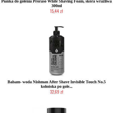
Pianka do golenia Proraso White Shaving Foam, skóra wrażliwa
300ml
15,44 zł
Duża ilość (wysyłka w 24h)
Balsam- woda Nishman After Shave Invisible Touch No.5
kolońska po gole...
32,69 zł
Duża ilość (wysyłka w 24h)