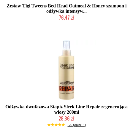
Zestaw Tigi Tweens Bed Head Oatmeal & Honey szampon i
odżywka intensyw...
76,47 zł
Produkt wycofany
Odżywka dwufazowa Stapiz Sleek Line Repair regenerująca
włosy 200ml
28,86 zł
Chwilowo niedostępny
5/5 (opinii: 1)