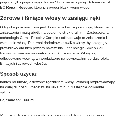
pogoda tylko pogarszają ich stan? Pora na
odżywkę Schwarzkopf
BC Repair Rescue
, która przywróci blask twoim włosom.
Zdrowe i lśniące włosy w zasięgu ręki
Odżywka przeznaczona jest do włosów każdego rodzaju, które uległy
zniszczeniu i mają ubytki na poziomie strukturalnym. Zastosowana
technologia Cura+ Proteiny Complex odbudowuje te zniszczenia i
wzmacnia włosy. Pantenol dodatkowo nawilża włosy, by osiągnęły
prawidłowy dla nich poziom nawilżenia. Technologia Amino Cell
Rebuild wzmacnia wewnętrzną strukturę włosów. Włosy są
odbudowane wewnątrz i wygładzone na powierzchni, co daje efekt
lśniących i zdrowych włosów.
Sposób użycia:
nanieś na umyte, osuszone ręcznikiem włosy. Wmasuj rozprowadzając
na całej długości. Pozostaw na kilka minut. Następnie dokładnie
spłucz.
Pojemność:
1000ml
Klienci, którzy kupili ten produkt kupili również: