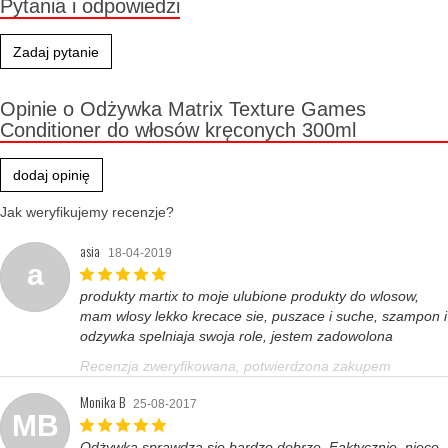
Pytania i odpowiedzi
Zadaj pytanie
Opinie o Odżywka Matrix Texture Games
Conditioner do włosów kręconych 300ml
dodaj opinię
Jak weryfikujemy recenzje?
asia
18-04-2019
a
produkty martix to moje ulubione produkty do wlosow,
mam wlosy lekko krecace sie, puszace i suche, szampon i
odzywka spelniaja swoja role, jestem zadowolona
Recenzja zweryfikowana, potwierdzona zakupem
Monika B
25-08-2017
MB
Odżywka sprawdza się bardzo dobrze. Faktycznie, nieco