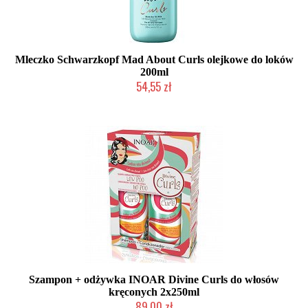
Mleczko Schwarzkopf Mad About Curls olejkowe do loków
200ml
54,55 zł
Produkt wycofany
Szampon + odżywka INOAR Divine Curls do włosów
kręconych 2x250ml
89,00 zł