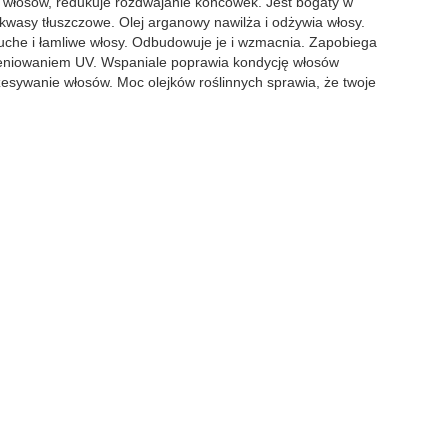
ię włosów, redukuje rozdwajanie końcówek. Jest bogaty w
kwasy tłuszczowe. Olej arganowy nawilża i odżywia włosy.
 suche i łamliwe włosy. Odbudowuje je i wzmacnia. Zapobiega
omieniowaniem UV. Wspaniale poprawia kondycję włosów
czesywanie włosów. Moc olejków roślinnych sprawia, że twoje