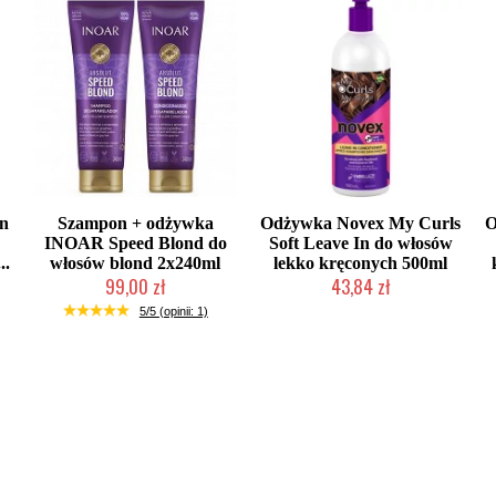
an
Szampon + odżywka
Odżywka Novex My Curls
O
INOAR Speed Blond do
Soft Leave In do włosów
..
włosów blond 2x240ml
lekko kręconych 500ml
99,00 zł
43,84 zł
Mała ilość (wysyłka w 24h)
Mała ilość (wysyłka w 24h)
5/5 (opinii: 1)