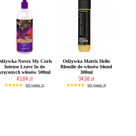
dżywka Novex My Curls
Odżywka Matrix Hello
Intense Leave In do
Blondie do włosów blond
kręconych włosów 500ml
300ml
43,84 zł
34,58 zł
Mała ilość (wysyłka w 24h)
Produkt wycofany
5/5 (opinii: 1)
5/5 (opinii: 3)