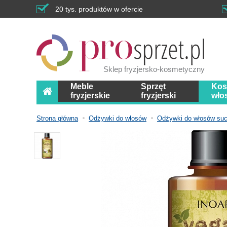
20 tys. produktów w ofercie
Sklep fryzjersko-kosmetyczny
Meble
Sprzęt
Kos
fryzjerskie
fryzjerski
wło
Strona główna
Odżywki do włosów
Odżywki do włosów su