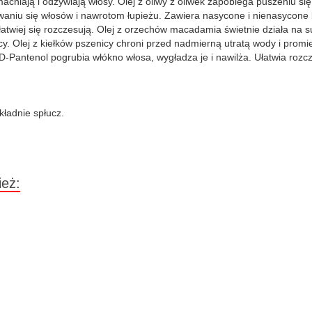
cniają i odżywiają włosy. Olej z oliwy z oliwek zapobiega puszeniu s
waniu się włosów i nawrotom łupieżu. Zawiera nasycone i nienasycone 
i łatwiej się rozczesują. Olej z orzechów macadamia świetnie działa na
ycy. Olej z kiełków pszenicy chroni przed nadmierną utratą wody i pr
 D-Pantenol pogrubia włókno włosa, wygładza je i nawilża. Ułatwia roz
kładnie spłucz.
ież: