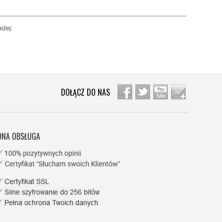
iżej:
DOŁĄCZ DO NAS
NA OBSŁUGA