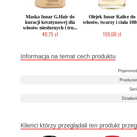
Maska Inoar G.Hair do
Olejek Inoar Kalice do
kuracji keratynowej dla
włosów, twarzy i ciała 10
włosów niesfornych i tru...
40,75 zł
159,00 zł
2-5 dni roboczych
Mała ilość (wysyłka w 24h)
Informacja na temat cech produktu
Pojemnoś
Producen
Seri
Działani
Klienci którzy przeglądali ten produkt przeg