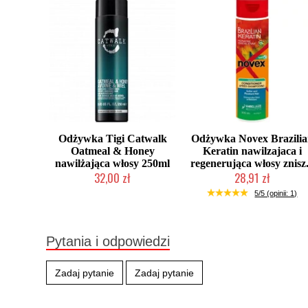
Odżywka Tigi Catwalk
Odżywka Novex Brazili
Oatmeal & Honey
Keratin nawilzajaca i
nawilżająca włosy 250ml
regenerująca włosy znisz.
32,00 zł
28,91 zł
Produkt wycofany
Duża ilość (wysyłka w 24h)
5/5 (opinii: 1)
Pytania i odpowiedzi
Zadaj pytanie
Zadaj pytanie