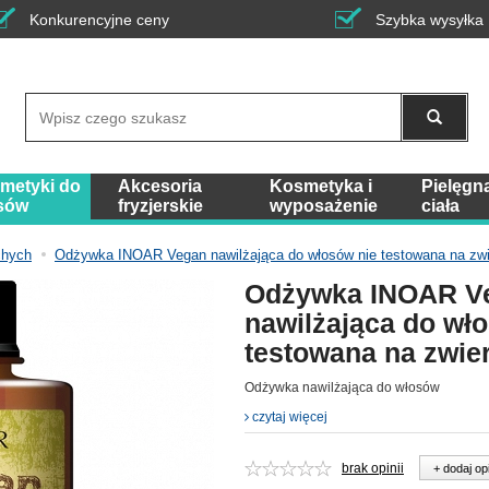
Konkurencyjne ceny
Szybka wysyłka
Wyszukaj
metyki do
Akcesoria
Kosmetyka i
Pielęgn
sów
fryzjerskie
wyposażenie
ciała
chych
Odżywka INOAR Vegan nawilżająca do włosów nie testowana na zw
Odżywka INOAR V
nawilżająca do wł
testowana na zwie
Odżywka nawilżająca do włosów
czytaj więcej
brak opinii
+ dodaj op