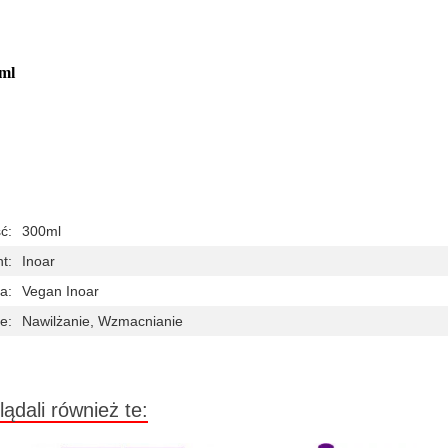
0ml
ć:
300ml
t:
Inoar
a:
Vegan Inoar
e:
Nawilżanie, Wzmacnianie
lądali również te: