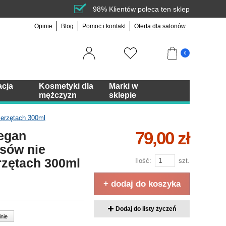
98% Klientów poleca ten sklep
Opinie
Blog
Pomoc i kontakt
Oferta dla salonów
0
acja
Kosmetyki dla
Marki w
mężczyzn
sklepie
ierzętach 300ml
79,00 zł
egan
osów nie
rzętach 300ml
Ilość:
szt.
+ dodaj do koszyka
Dodaj do listy życzeń
inie