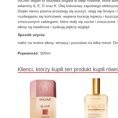
INOAR Vegan to odżywka bogata w oleje roślinne, które wzma
witaminy A, E, D oraz K. Olej kokosowy zapobiega elektryzo
Dzięki niemu pasma przestają się puszyć, stają się lśniące 
rozdwajaniu się końcówek, wspiera kurację łupieżu i łuszcz
zniszczonych zabiegami, które stały się suche i zniszczone.
włosy są nawilżone i zyskują piękny wygląd.
Sposób użycia:
nałóż na mokre włosy, wmasuj i pozostaw na kilka minut. Do
Pojemność:
300ml
Klienci, którzy kupili ten produkt kupili równ