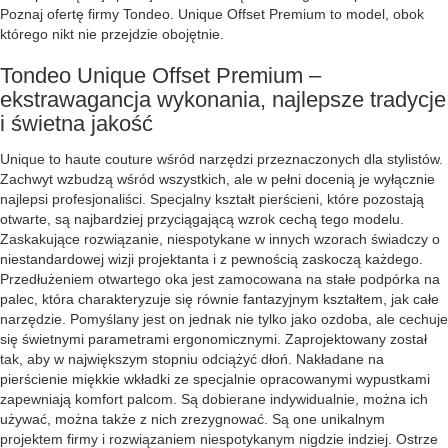
Poznaj ofertę firmy Tondeo. Unique Offset Premium to model, obok
którego nikt nie przejdzie obojętnie.
Tondeo Unique Offset Premium –
ekstrawagancja wykonania, najlepsze tradycje
i świetna jakość
Unique to haute couture wśród narzędzi przeznaczonych dla stylistów.
Zachwyt wzbudzą wśród wszystkich, ale w pełni docenią je wyłącznie
najlepsi profesjonaliści. Specjalny kształt pierścieni, które pozostają
otwarte, są najbardziej przyciągającą wzrok cechą tego modelu.
Zaskakujące rozwiązanie, niespotykane w innych wzorach świadczy o
niestandardowej wizji projektanta i z pewnością zaskoczą każdego.
Przedłużeniem otwartego oka jest zamocowana na stałe podpórka na
palec, która charakteryzuje się równie fantazyjnym kształtem, jak całe
narzędzie. Pomyślany jest on jednak nie tylko jako ozdoba, ale cechuje
się świetnymi parametrami ergonomicznymi. Zaprojektowany został
tak, aby w największym stopniu odciążyć dłoń. Nakładane na
pierścienie miękkie wkładki ze specjalnie opracowanymi wypustkami
zapewniają komfort palcom. Są dobierane indywidualnie, można ich
używać, można także z nich zrezygnować. Są one unikalnym
projektem firmy i rozwiązaniem niespotykanym nigdzie indziej. Ostrze