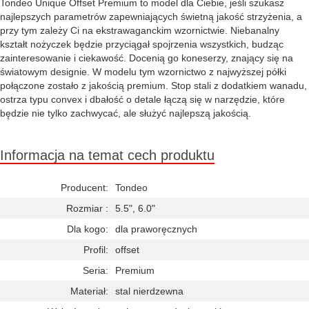
Tondeo Unique Offset Premium to model dla Ciebie, jeśli szukasz
najlepszych parametrów zapewniających świetną jakość strzyżenia, a
przy tym zależy Ci na ekstrawaganckim wzornictwie. Niebanalny
kształt nożyczek będzie przyciągał spojrzenia wszystkich, budząc
zainteresowanie i ciekawość. Docenią go koneserzy, znający się na
światowym designie. W modelu tym wzornictwo z najwyższej półki
połączone zostało z jakością premium. Stop stali z dodatkiem wanadu,
ostrza typu convex i dbałość o detale łączą się w narzędzie, które
będzie nie tylko zachwycać, ale służyć najlepszą jakością.
Informacja na temat cech produktu
Producent:
Tondeo
Rozmiar :
5.5", 6.0"
Dla kogo:
dla praworęcznych
Profil:
offset
Seria:
Premium
Materiał:
stal nierdzewna