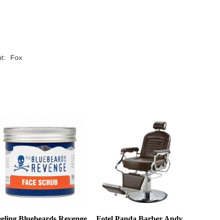
t:
Fox
eling Bluebeards Revenge
Fotel Panda Barber Andy