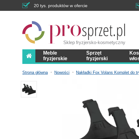
20 tys. produktów w ofercie
Sklep fryzjersko-kosmetyczny
Meble
Sprzęt
Kos
fryzjerskie
fryzjerski
wło
Strona główna
Nowości
Nakładki Fox Volans Komplet do 