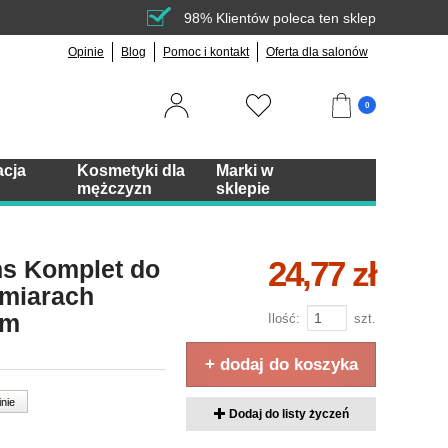
98% Klientów poleca ten sklep
Opinie
Blog
Pomoc i kontakt
Oferta dla salonów
0
acja
Kosmetyki dla
Marki w
mężczyzn
sklepie
24,77 zł
ns Komplet do
zmiarach
mm
Ilość:
szt.
+ dodaj do koszyka
inie
Dodaj do listy życzeń