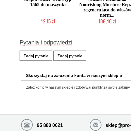
1565 do maszynki
Nourishing Moisture Rep
regenerująca do włosó
norm...
42,15 zł
106,40 zł
Mała ilość (wysyłka w 24h)
Produkt wycofany
Pytania i odpowiedzi
Zadaj pytanie
Zadaj pytanie
Skorzystaj na założeniu konta w naszym sklepie
Załóż konto w naszym sklepie i zdobywaj punkty za swoje zakupy, 
95 880 0021
sklep@pro-