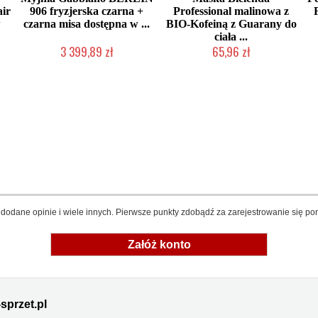
air
906 fryzjerska czarna +
Professional malinowa z
w
czarna misa dostępna w ...
BIO-Kofeiną z Guarany do
ciała ...
3 399,89 zł
65,96 zł
Produkt wycofany
Produkt wycofany
dodane opinie i wiele innych. Pierwsze punkty zdobądź za zarejestrowanie się pon
Załóż konto
sprzet.pl