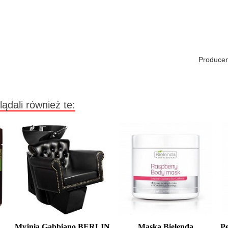
Producen
lądali również te:
Myjnia Gabbiano BERLIN
Maska Bielenda
Pe