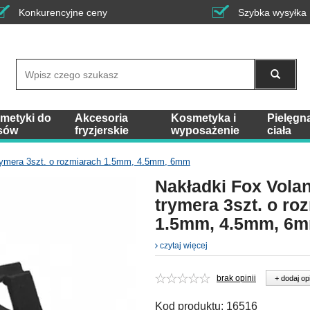
Konkurencyjne ceny
Szybka wysyłka
Wyszukaj
metyki do
Akcesoria
Kosmetyka i
Pielęgn
sów
fryzjerskie
wyposażenie
ciała
trymera 3szt. o rozmiarach 1.5mm, 4.5mm, 6mm
Nakładki Fox Vola
trymera 3szt. o ro
1.5mm, 4.5mm, 6
czytaj więcej
brak opinii
+ dodaj op
Kod produktu:
16516