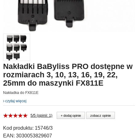
Nakładki BaByliss PRO dostępne w
rozmiarach 3, 10, 13, 16, 19, 22,
25mm do maszynki FX811E
Nakładka do FX811E
czytaj więcej
5/5 (opinii: 1)
+ dodaj opinie
zobacz opinie
Kod produktu:
15746/3
EAN:
3030053829607