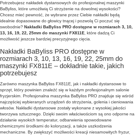
Potrzebujesz nakładek dystansowych do profesjonalnej maszynki
BaByliss, które umożliwią Ci strzyżenie na dowolnej wysokości?
Chcesz mieć pewność, że wybrane przez Ciebie nakładki będą
idealnie dopasowane do głowicy tnącej i pozwolą Ci poczuć się
swobodnie?
Nakładki BaByliss PRO dostępne w rozmiarach 3, 10,
13, 16, 19, 22, 25mm do maszynki FX811E
, które dadzą Ci
możliwość jeszcze bardziej precyzyjnego cięcia.
Nakładki BaByliss PRO dostępne w
rozmiarach 3, 10, 13, 16, 19, 22, 25mm do
maszynki FX811E – dokładnie takie, jakich
potrzebujesz
Zarówno maszynka BaByliss FX811E, jak i nakładki dystansowe to
sprzęt, który powinien znaleźć się w każdym profesjonalnym salonie
fryzjerskim. Profesjonalna maszynka BaByliss PRO znajduje się wśród
najczęściej wybieranych urządzeń do strzyżenia, golenia i cieniowania
włosów. Nakładki dystansowe zostały wykonane z wysokiej jakości
tworzywa sztucznego. Dzięki swoim właściwościom są ono odporne na
działanie wysokich temperatur, odbarwienia spowodowane
chemicznymi środkami do koloryzacji, a także uszkodzenia
mechaniczne. By zwiększyć możliwości kreacji niesamowitych fryzur,