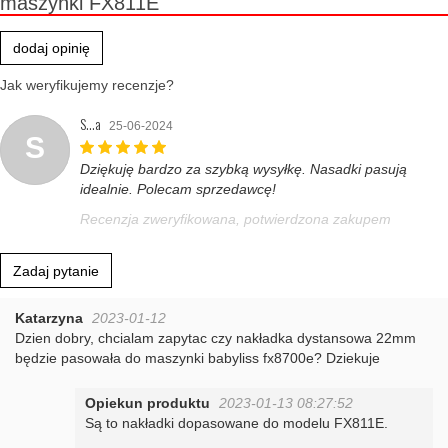
maszynki FX811E
dodaj opinię
Jak weryfikujemy recenzje?
S...a
25-06-2024
S
Dziękuję bardzo za szybką wysyłkę. Nasadki pasują
idealnie. Polecam sprzedawcę!
Recenzja zweryfikowana, potwierdzona zakupem
Zadaj pytanie
Katarzyna
2023-01-12
Dzien dobry, chcialam zapytac czy nakładka dystansowa 22mm
będzie pasowała do maszynki babyliss fx8700e? Dziekuje
Opiekun produktu
2023-01-13 08:27:52
Są to nakładki dopasowane do modelu FX811E.