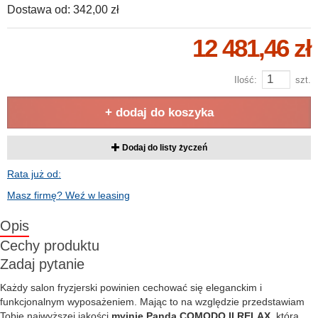
Dostawa od:
342,00 zł
12 481,46 zł
Ilość:
szt.
+ dodaj do koszyka
Dodaj do listy życzeń
Rata już od:
Masz firmę? Weź w leasing
Opis
Cechy produktu
Zadaj pytanie
Każdy salon fryzjerski powinien cechować się eleganckim i
funkcjonalnym wyposażeniem. Mając to na względzie przedstawiam
Tobie najwyższej jakości
myjnię Panda COMODO II RELAX
, która