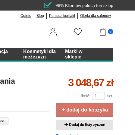
98% Klientów poleca ten sklep
Opinie
Blog
Pomoc i kontakt
Oferta dla salonów
0
acja
Kosmetyki dla
Marki w
mężczyzn
sklepie
3 048,67 zł
cania
Ilość:
szt.
+ dodaj do koszyka
inie
Dodaj do listy życzeń