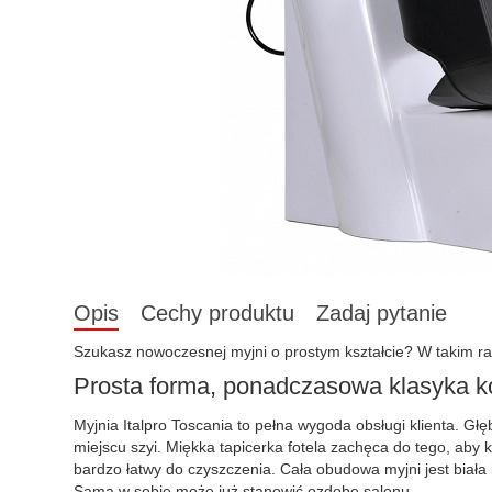
Opis
Cechy produktu
Zadaj pytanie
Szukasz nowoczesnej myjni o prostym kształcie? W takim raz
Prosta forma, ponadczasowa klasyka k
Myjnia Italpro Toscania to pełna wygoda obsługi klienta. G
miejscu szyi. Miękka tapicerka fotela zachęca do tego, aby 
bardzo łatwy do czyszczenia. Cała obudowa myjni jest biała 
Sama w sobie może już stanowić ozdobę salonu.