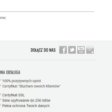
iżej:
DOŁĄCZ DO NAS
NA OBSŁUGA