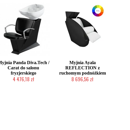
yjnia Panda Diva.Tech /
Myjnia Ayala
Carat do salonu
REFLECTION z
fryzjerskiego
ruchomym podnóżkiem
4 476,18 zł
8 696,56 zł
Chwilowo niedostępny
Produkt wycofany