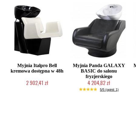
Myjnia Italpro Bell
Myjnia Panda GALAXY
M
kremowa dostępna w 48h
BASIC do salonu
fryzjerskiego
2 902,41 zł
4 204,82 zł
Produkt wycofany
Chwilowo niedostępny
5/5 (opinii: 1)