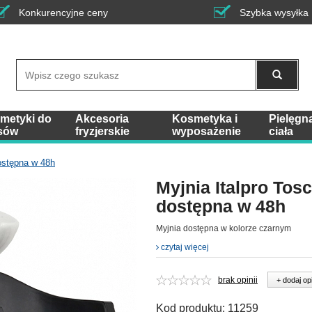
Konkurencyjne ceny
Szybka wysyłka
Wyszukaj
metyki do
Akcesoria
Kosmetyka i
Pielęgn
sów
fryzjerskie
wyposażenie
ciała
dostępna w 48h
Myjnia Italpro Tos
dostępna w 48h
Myjnia dostępna w kolorze czarnym
czytaj więcej
brak opinii
+ dodaj op
Kod produktu:
11259