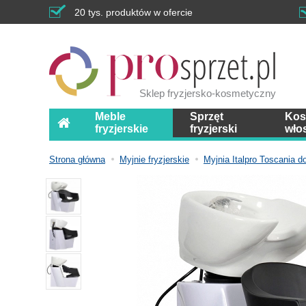
20 tys. produktów w ofercie
Sklep fryzjersko-kosmetyczny
Meble
Sprzęt
Kos
fryzjerskie
fryzjerski
wło
Strona główna
Myjnie fryzjerskie
Myjnia Italpro Toscania 