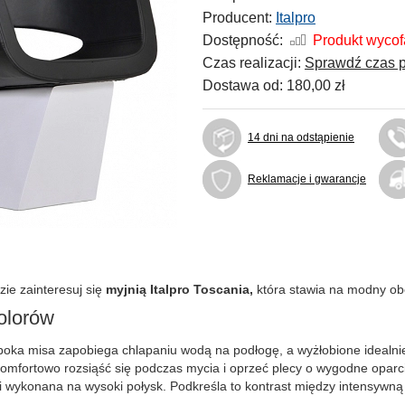
Producent:
Italpro
Dostępność:
Produkt wyco
Czas realizacji:
Sprawdź czas p
Dostawa od:
180,00 zł
14 dni na odstąpienie
Reklamacje i gwarancje
ie zainteresuj się
myjnią Italpro Toscania,
która stawia na modny ob
olorów
łęboka misa zapobiega chlapaniu wodą na podłogę, a wyżłobione idealn
komfortowo rozsiąść się podczas mycia i oprzeć plecy o wygodne oparcie.
i wykonana na wysoki połysk. Podkreśla to kontrast między intensywną c