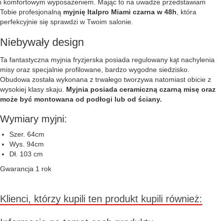
i komfortowym wyposażeniem. Mając to na uwadze przedstawiam
Tobie profesjonalną
myjnię Italpro Miami czarna w 48h
, która
perfekcyjnie się sprawdzi w Twoim salonie.
Niebywały design
Ta fantastyczna myjnia fryzjerska posiada regulowany kąt nachylenia
misy oraz specjalnie profilowane, bardzo wygodne siedzisko.
Obudowa została wykonana z trwałego tworzywa natomiast obicie z
wysokiej klasy skaju.
Myjnia posiada ceramiczną czarną misę oraz
może być montowana od podłogi lub od ściany.
Wymiary myjni:
Szer. 64cm
Wys. 94cm
Dł. 103 cm
Gwarancja 1 rok
Klienci, którzy kupili ten produkt kupili również: