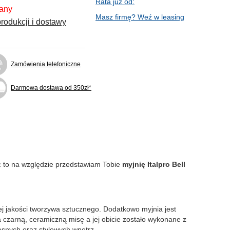
Rata już od:
fany
Masz firmę? Weź w leasing
rodukcji i dostawy
Zamówienia telefoniczne
Darmowa dostawa od 350zł*
c to na względzie przedstawiam Tobie
myjnię Italpro Bell
j jakości tworzywa sztucznego. Dodatkowo myjnia jest
czarną, ceramiczną misę a jej obicie zostało wykonane z
snych oraz stylowych wnętrz.