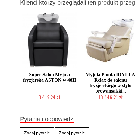
Klienci którzy przeglądali ten produkt przeg
Super Salon Myjnia
Myjnia Panda IDYLL
fryzjerska ASTON w 48H
Relax do salonu
fryzjerskiego w stylu
prowansalski...
3 412,24 zł
10 446,21 zł
W magazynie producenta
Chwilowo niedostępny
Pytania i odpowiedzi
Zadaj pytanie
Zadaj pytanie