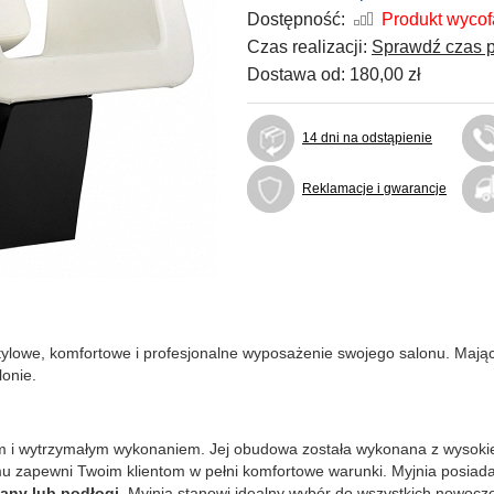
Dostępność:
Produkt wyco
Czas realizacji:
Sprawdź czas p
Dostawa od:
180,00 zł
14 dni na odstąpienie
Reklamacje i gwarancje
stylowe, komfortowe i profesjonalne wyposażenie swojego salonu. Mają
lonie.
nym i wytrzymałym wykonaniem. Jej obudowa została wykonana z wysokie
 zapewni Twoim klientom w pełni komfortowe warunki. Myjnia posiada 
any lub podłogi.
Myjnia stanowi idealny wybór do wszystkich nowocze