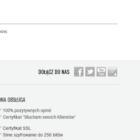
iżej:
DOŁĄCZ DO NAS
NA OBSŁUGA