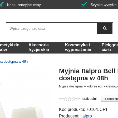
Konkurencyjne ceny
Szybka wysyłka
Wyszukaj
metyki do
Akcesoria
Kosmetyka i
Pielęgn
sów
fryzjerskie
wyposażenie
ciała
owa dostępna w 48h
Myjnia Italpro Bel
dostępna w 48h
Myjnia dostępna w kolorze ecri - kremo
brak opinii
+ dodaj op
Kod produktu:
7010/ECRI
Producent:
Italpro