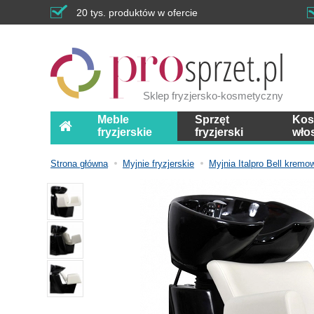
20 tys. produktów w ofercie
Sklep fryzjersko-kosmetyczny
Meble
Sprzęt
Kos
fryzjerskie
fryzjerski
wło
Strona główna
Myjnie fryzjerskie
Myjnia Italpro Bell krem