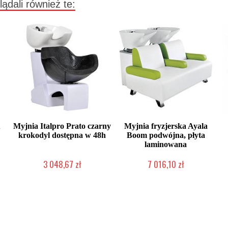
lądali również te:
A
Myjnia Italpro Prato czarny
Myjnia fryzjerska Ayala
krokodyl dostępna w 48h
Boom podwójna, płyta
laminowana
3 048,67 zł
7 016,10 zł
Produkt wycofany
Produkcja na zamówienie Klienta