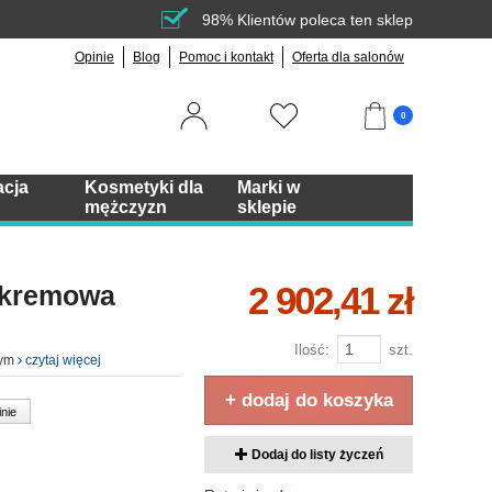
98% Klientów poleca ten sklep
Opinie
Blog
Pomoc i kontakt
Oferta dla salonów
0
acja
Kosmetyki dla
Marki w
mężczyzn
sklepie
2 902,41 zł
l kremowa
Ilość:
szt.
wym
czytaj więcej
+ dodaj do koszyka
inie
Dodaj do listy życzeń