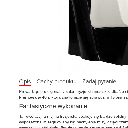
Opis
Cechy produktu
Zadaj pytanie
Prowadząc profesjonalny salon fryzjerski musisz zadbać o 
kremowa w 48h
, która znakomicie się sprawdzi w Twoim sa
Fantastyczne wykonanie
Ta rewelacyjna myjnia fryzjerska cechuje się bardzo solid
wyposażona w regulowany kąt nachylenia misy, dzięki czemu
wysokiej jakości skaju.
Przyłącz wodny montowany od ści