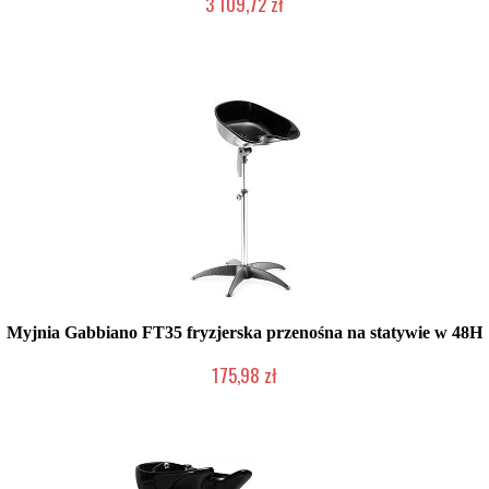
3 109,72 zł
Produkt wycofany
Myjnia Gabbiano FT35 fryzjerska przenośna na statywie w 48H
175,98 zł
W magazynie producenta