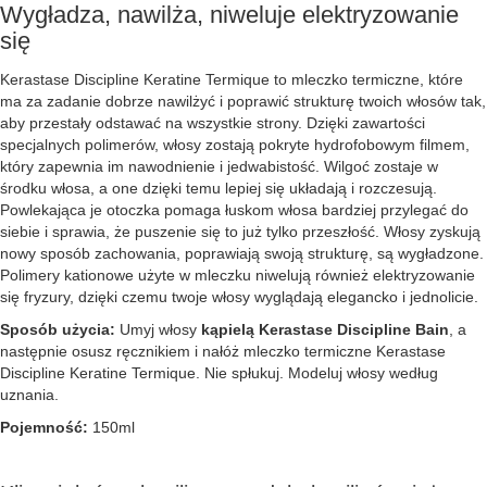
Wygładza, nawilża, niweluje elektryzowanie
się
Kerastase Discipline Keratine Termique to mleczko termiczne, które
ma za zadanie dobrze nawilżyć i poprawić strukturę twoich włosów tak,
aby przestały odstawać na wszystkie strony. Dzięki zawartości
specjalnych polimerów, włosy zostają pokryte hydrofobowym filmem,
który zapewnia im nawodnienie i jedwabistość. Wilgoć zostaje w
środku włosa, a one dzięki temu lepiej się układają i rozczesują.
Powlekająca je otoczka pomaga łuskom włosa bardziej przylegać do
siebie i sprawia, że puszenie się to już tylko przeszłość. Włosy zyskują
nowy sposób zachowania, poprawiają swoją strukturę, są wygładzone.
Polimery kationowe użyte w mleczku niwelują również elektryzowanie
się fryzury, dzięki czemu twoje włosy wyglądają elegancko i jednolicie.
Sposób użycia:
Umyj włosy
kąpielą Kerastase Discipline Bain
, a
następnie osusz ręcznikiem i nałóż mleczko termiczne Kerastase
Discipline Keratine Termique. Nie spłukuj. Modeluj włosy według
uznania.
Pojemność:
150ml