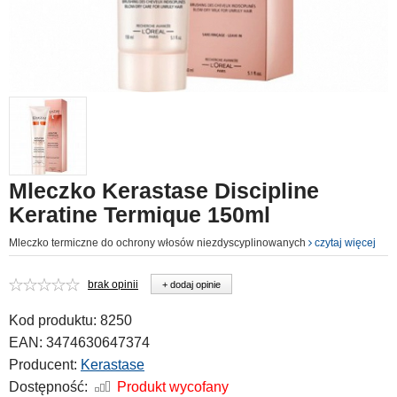
Mleczko Kerastase Discipline
Keratine Termique 150ml
Mleczko termiczne do ochrony włosów niezdyscyplinowanych
czytaj więcej
brak opinii
+ dodaj opinie
Kod produktu:
8250
EAN:
3474630647374
Producent:
Kerastase
Dostępność:
Produkt wycofany