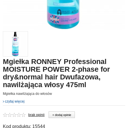
Mgiełka RONNEY Professional
MOISTURE POWER 2-phase for
dry&normal hair Dwufazowa,
nawilżająca włosy 475ml
Mgiełka nawilżająca do włosów
czytaj więcej
brak opinii
+ dodaj opinie
Kod produktu:
15544