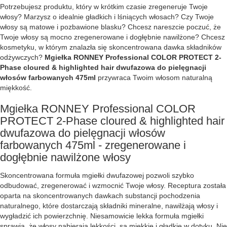
Potrzebujesz produktu, który w krótkim czasie zregeneruje Twoje
włosy? Marzysz o idealnie gładkich i lśniących włosach? Czy Twoje
włosy są matowe i pozbawione blasku? Chcesz nareszcie poczuć, że
Twoje włosy są mocno zregenerowane i dogłębnie nawilżone? Chcesz
kosmetyku, w którym znalazła się skoncentrowana dawka składników
odżywczych?
Mgiełka RONNEY Professional COLOR PROTECT 2-
Phase cloured & highlighted hair dwufazowa do pielęgnacji
włosów farbowanych 475ml
przywraca Twoim włosom naturalną
miękkość.
Mgiełka RONNEY Professional COLOR
PROTECT 2-Phase cloured & highlighted hair
dwufazowa do pielęgnacji włosów
farbowanych 475ml - zregenerowane i
dogłębnie nawilżone włosy
Skoncentrowana formuła mgiełki dwufazowej pozwoli szybko
odbudować, zregenerować i wzmocnić Twoje włosy. Receptura została
oparta na skoncentrowanych dawkach substancji pochodzenia
naturalnego, które dostarczają składniki mineralne, nawilżają włosy i
wygładzić ich powierzchnię. Niesamowicie lekka formuła mgiełki
sprawia, że włosy nabierają lekkości, są miękkie i gładkie w dotyku. Nie