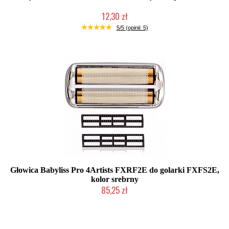
12,30 zł
Produkt wycofany
5/5 (opinii: 5)
Głowica Babyliss Pro 4Artists FXRF2E do golarki FXFS2E,
kolor srebrny
85,25 zł
Duża ilość (wysyłka w 24h)