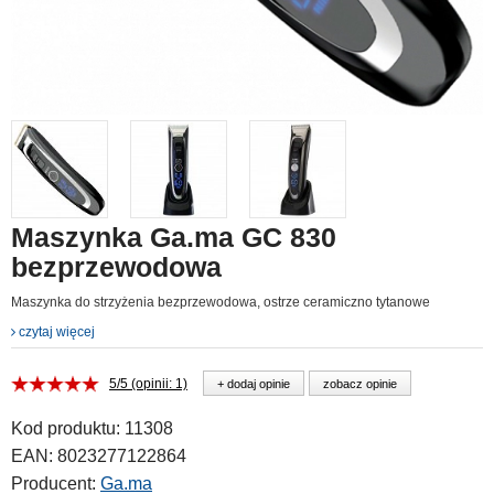
Maszynka Ga.ma GC 830
bezprzewodowa
Maszynka do strzyżenia bezprzewodowa, ostrze ceramiczno tytanowe
czytaj więcej
5/5 (opinii: 1)
+ dodaj opinie
zobacz opinie
Kod produktu:
11308
EAN:
8023277122864
Producent:
Ga.ma