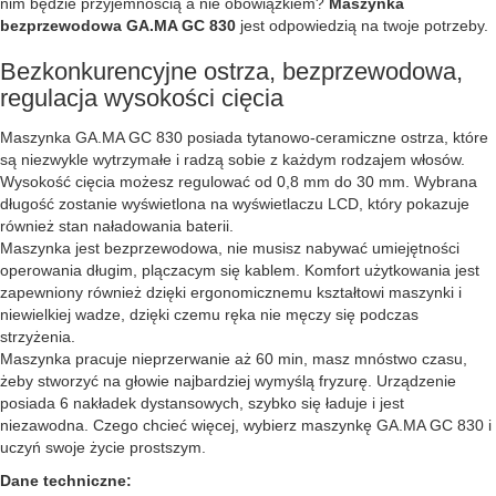
nim będzie przyjemnością a nie obowiązkiem?
Maszynka
bezprzewodowa GA.MA GC 830
jest odpowiedzią na twoje potrzeby.
Bezkonkurencyjne ostrza, bezprzewodowa,
regulacja wysokości cięcia
Maszynka GA.MA GC 830 posiada tytanowo-ceramiczne ostrza, które
są niezwykle wytrzymałe i radzą sobie z każdym rodzajem włosów.
Wysokość cięcia możesz regulować od 0,8 mm do 30 mm. Wybrana
długość zostanie wyświetlona na wyświetlaczu LCD, który pokazuje
również stan naładowania baterii.
Maszynka jest bezprzewodowa, nie musisz nabywać umiejętności
operowania długim, plączacym się kablem. Komfort użytkowania jest
zapewniony również dzięki ergonomicznemu kształtowi maszynki i
niewielkiej wadze, dzięki czemu ręka nie męczy się podczas
strzyżenia.
Maszynka pracuje nieprzerwanie aż 60 min, masz mnóstwo czasu,
żeby stworzyć na głowie najbardziej wymyślą fryzurę. Urządzenie
posiada 6 nakładek dystansowych, szybko się ładuje i jest
niezawodna. Czego chcieć więcej, wybierz maszynkę GA.MA GC 830 i
uczyń swoje życie prostszym.
Dane techniczne: