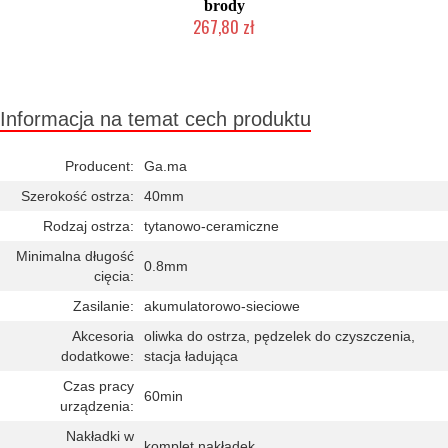
brody
267,80 zł
Mała ilość (wysyłka w 24h)
Informacja na temat cech produktu
Producent:
Ga.ma
Szerokość ostrza:
40mm
Rodzaj ostrza:
tytanowo-ceramiczne
Minimalna długość
0.8mm
cięcia:
Zasilanie:
akumulatorowo-sieciowe
Akcesoria
oliwka do ostrza, pędzelek do czyszczenia,
dodatkowe:
stacja ładująca
Czas pracy
60min
urządzenia:
Nakładki w
komplet nakładek