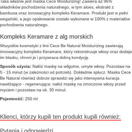
Taka właśnie jest maska Cece Moisturizing! Zawiera aż 96%
składników pochodzenia naturalnego, w tym aloes, ekstrakt z
bambusa oraz innowacyjny kompleks Keramare. Produkt jest w pełni
wegański, a jego opakowanie zostało wykonane w 100% z materiałów
pochodzenia naturalnego.
Kompleks Keramare z alg morskich
Wszystkie kosmetyki z linii Cece Be Natural Moisturizing zawierają
innowacyjny kompleks Keramare, który rekonstruuje włosy oraz dodaje
im blasku, chroni je i przywraca dobrą kondycję.
Sposób użycia:
Nałóż maskę na wilgotne, umyte włosy. Pozostaw na
5 - 15 minut (w zależności od potrzeb). Dokładnie spłucz. Maska Cece
Be Natural również dobrze sprawdzi się jako intensywna kuracja
nawilżająco - regenerująca: nałóż maskę na zmoczone włosy przed
myciem i pozostaw na ok. 30 minut.
Pojemność:
250 ml
Klienci, którzy kupili ten produkt kupili również:
Pytania i odpowiedzi