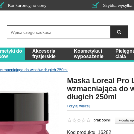
Konkurencyjne ceny
Szybka wysyłka
Wyszukaj
metyki do
Akcesoria
Kosmetyka i
Pielęgn
sów
fryzjerskie
wyposażenie
ciała
wzmacniająca do włosów długich 250ml
Maska Loreal Pro 
wzmacniająca do 
długich 250ml
czytaj więcej
brak opinii
+ dodaj op
Kod produktu:
16282