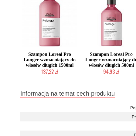
Szampon Loreal Pro
Szampon Loreal Pro
Longer wzmacniający do
Longer wzmacniający d
włosów długich 1500ml
włosów długich 500ml
137,22 zł
94,93 zł
Duża ilość (wysyłka w 24h)
Duża ilość (wysyłka w 24h)
Informacja na temat cech produktu
Po
Pr
D