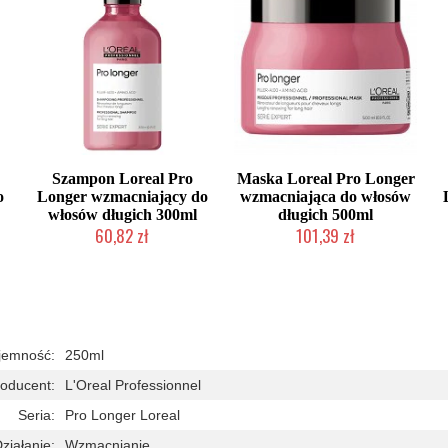
Szampon Loreal Pro
Maska Loreal Pro Longer
o
Longer wzmacniający do
wzmacniająca do włosów
włosów długich 300ml
długich 500ml
60,82 zł
101,39 zł
Duża ilość (wysyłka w 24h)
Duża ilość (wysyłka w 24h)
jemność:
250ml
oducent:
L'Oreal Professionnel
Seria:
Pro Longer Loreal
ziałanie:
Wzmacnianie