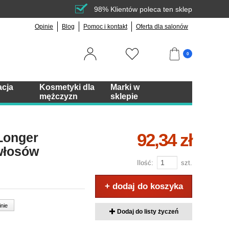
98% Klientów poleca ten sklep
Opinie
Blog
Pomoc i kontakt
Oferta dla salonów
0
acja
Kosmetyki dla
Marki w
mężczyzn
sklepie
92,34 zł
Longer
włosów
Ilość:
szt.
+ dodaj do koszyka
inie
Dodaj do listy życzeń