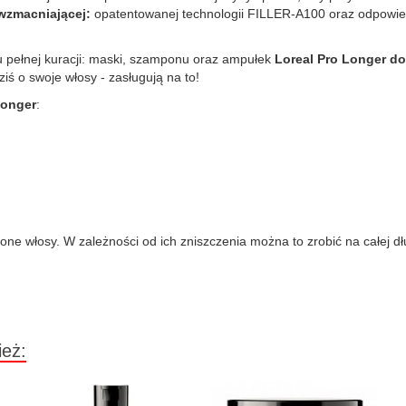
wzmacniającej:
opatentowanej technologii FILLER-A100 oraz odpowi
u pełnej kuracji: maski, szamponu oraz ampułek
Loreal Pro Longer d
ś o swoje włosy - zasługują na to!
Longer
:
one włosy. W zależności od ich zniszczenia można to zrobić na całej dł
ież: