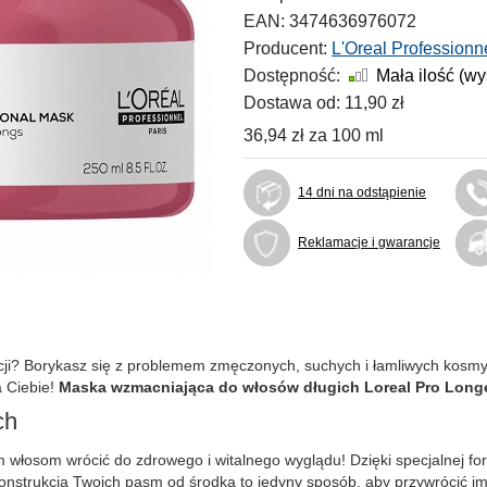
EAN:
3474636976072
Producent:
L'Oreal Professionn
Dostępność:
Mała ilość (w
Dostawa od:
11,90 zł
36,94 zł
za
100 ml
14 dni na odstąpienie
Reklamacje i gwarancje
nacji? Borykasz się z problemem zmęczonych, suchych i łamliwych ko
a Ciebie!
Maska wzmacniająca do włosów długich
Loreal Pro Longe
ch
m włosom wrócić do zdrowego i witalnego wyglądu! Dzięki specjalnej fo
onstrukcja Twoich pasm od środka to jedyny sposób, aby przywrócić im