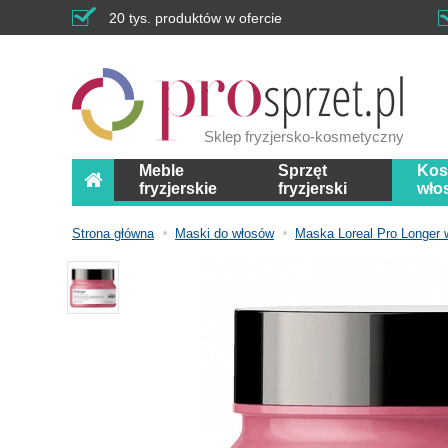
20 tys. produktów w ofercie
Sklep fryzjersko-kosmetyczny
Meble
Sprzęt
Kos
fryzjerskie
fryzjerski
wło
Strona główna
Maski do włosów
Maska Loreal Pro Longer 