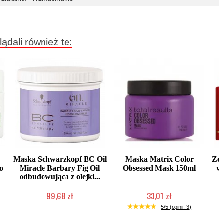
lądali również te:
Maska Schwarzkopf BC Oil
Maska Matrix Color
Z
do
Miracle Barbary Fig Oil
Obsessed Mask 150ml
l
odbudowująca z olejki...
99,68 zł
33,01 zł
Produkt wycofany
Produkt wycofany
5/5 (opinii: 3)