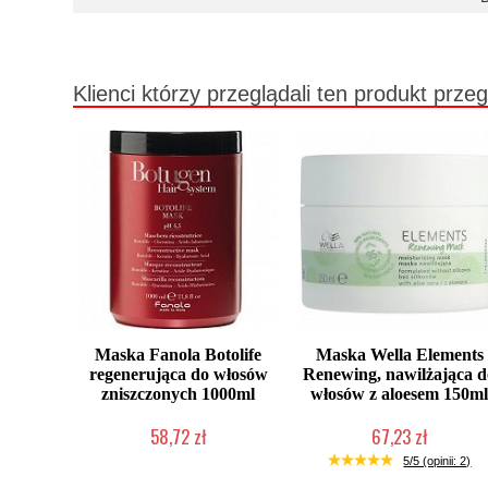
Klienci którzy przeglądali ten produkt przeg
Maska Fanola Botolife
Maska Wella Elements
regenerująca do włosów
Renewing, nawilżająca 
zniszczonych 1000ml
włosów z aloesem 150m
58,72 zł
67,23 zł
Duża ilość (wysyłka w 24h)
Mała ilość (wysyłka w 24h)
5/5 (opinii: 2)