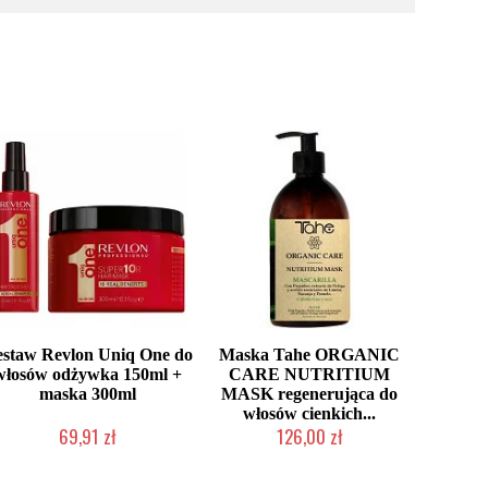
estaw Revlon Uniq One do
Maska Tahe ORGANIC
włosów odżywka 150ml +
CARE NUTRITIUM
maska 300ml
MASK regenerująca do
włosów cienkich...
69,91 zł
126,00 zł
Produkt wycofany
Produkt wycofany