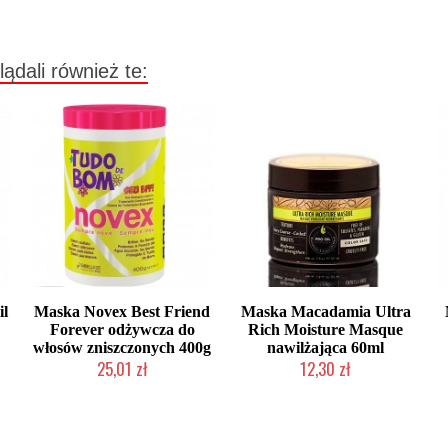
lądali również te:
il
Maska Novex Best Friend
Maska Macadamia Ultra
Forever odżywcza do
Rich Moisture Masque
włosów zniszczonych 400g
nawilżająca 60ml
25,01 zł
12,30 zł
Produkt wycofany
Produkt wycofany