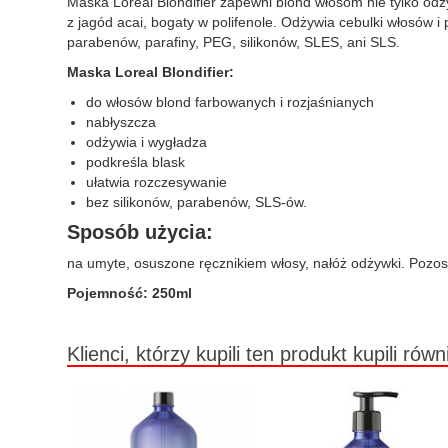
Maska Loreal Blondifier zapewni blond włosom nie tylko odży
z jagód acai, bogaty w polifenole. Odżywia cebulki włosów
parabenów, parafiny, PEG, silikonów, SLES, ani SLS.
Maska Loreal Blondifier:
do włosów blond farbowanych i rozjaśnianych
nabłyszcza
odżywia i wygładza
podkreśla blask
ułatwia rozczesywanie
bez silikonów, parabenów, SLS-ów.
Sposób użycia:
na umyte, osuszone ręcznikiem włosy, nałóż odżywki. Pozos
Pojemność: 250ml
Klienci, którzy kupili ten produkt kupili równ