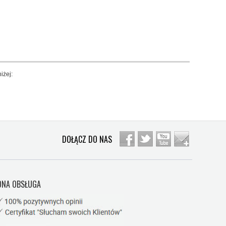
iżej:
DOŁĄCZ DO NAS
NA OBSŁUGA