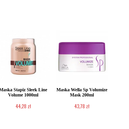
Maska Stapiz Sleek Line
Maska Wella Sp Volumize
Volume 1000ml
Mask 200ml
44,28 zł
43,78 zł
Duża ilość (wysyłka w 24h)
Chwilowo niedostępny