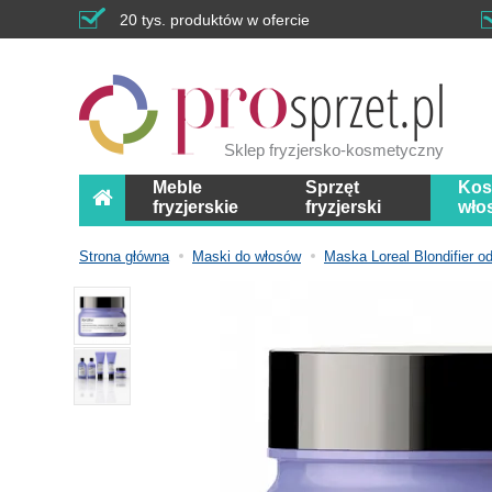
20 tys. produktów w ofercie
Sklep fryzjersko-kosmetyczny
Meble
Sprzęt
Kos
fryzjerskie
fryzjerski
wło
Strona główna
Maski do włosów
Maska Loreal Blondifier o