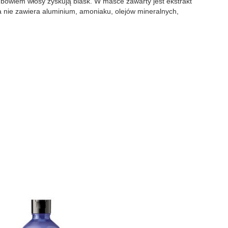
j bowiem włosy zyskują blask. W masce zawarty jest ekstrakt
 nie zawiera aluminium, amoniaku, olejów mineralnych,