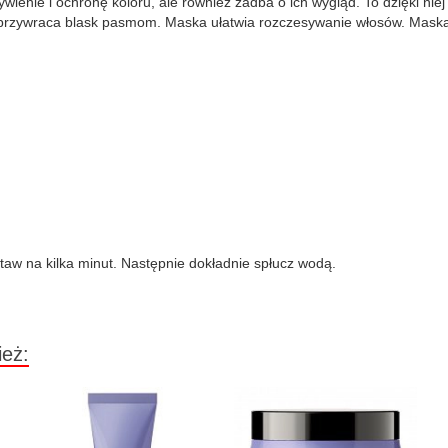
wienie i ochronę koloru, ale również zadba o ich wygląd. To dzięki nie
 i przywraca blask pasmom. Maska ułatwia rozczesywanie włosów. Maska
taw na kilka minut. Następnie dokładnie spłucz wodą.
ież: