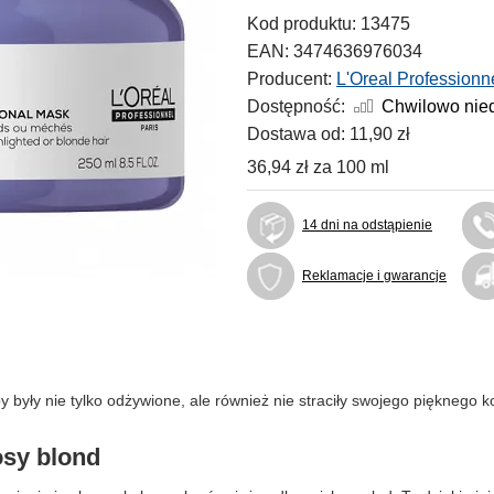
Kod produktu:
13475
EAN:
3474636976034
Producent:
L'Oreal Professionn
Dostępność:
Chwilowo nie
Dostawa od:
11,90 zł
36,94 zł
za
100 ml
14 dni na odstąpienie
Reklamacje i gwarancje
by były nie tylko odżywione, ale również nie straciły swojego pięknego 
osy blond