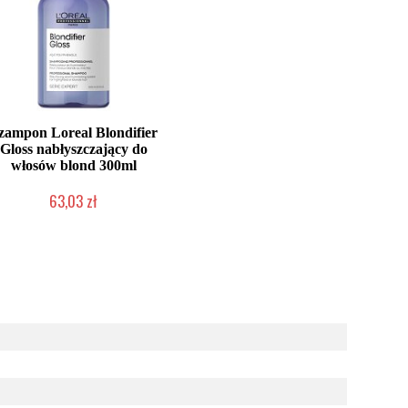
zampon Loreal Blondifier
Gloss nabłyszczający do
włosów blond 300ml
63,03 zł
Duża ilość (wysyłka w 24h)