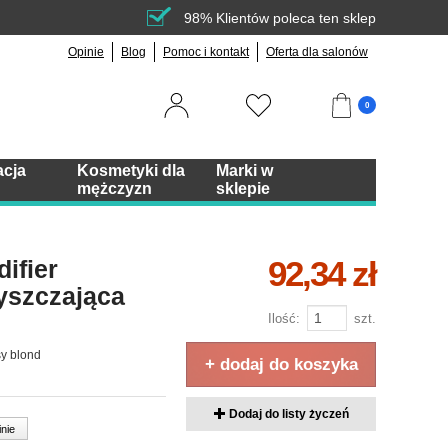
98% Klientów poleca ten sklep
Opinie
Blog
Pomoc i kontakt
Oferta dla salonów
0
acja
Kosmetyki dla
Marki w
mężczyzn
sklepie
92,34 zł
ifier
łyszczająca
Ilość:
szt.
sy blond
+ dodaj do koszyka
Dodaj do listy życzeń
inie