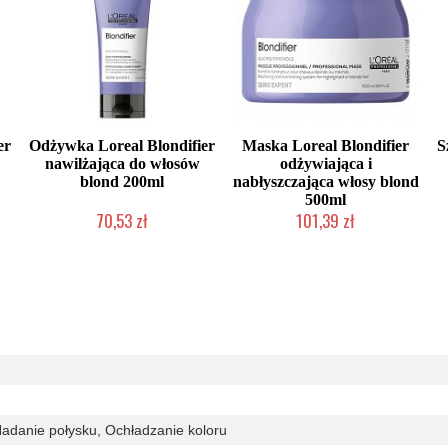
er
Odżywka Loreal Blondifier
Maska Loreal Blondifier
S
nawilżająca do włosów
odżywiająca i
blond 200ml
nabłyszczająca włosy blond
500ml
70,53 zł
101,39 zł
Duża ilość (wysyłka w 24h)
Duża ilość (wysyłka w 24h)
adanie połysku, Ochładzanie koloru