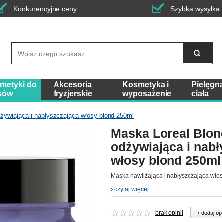
Konkurencyjne ceny
Szybka wysyłka
Wyszukaj
metyki do
Akcesoria
Kosmetyka i
Pielęgn
sów
fryzjerskie
wyposażenie
ciała
dżywiająca i nabłyszczająca włosy blond 250ml
Maska Loreal Blond
odżywiająca i nab
włosy blond 250ml
Maska nawilżająca i nabłyszczająca wło
czytaj więcej
brak opinii
+ dodaj op