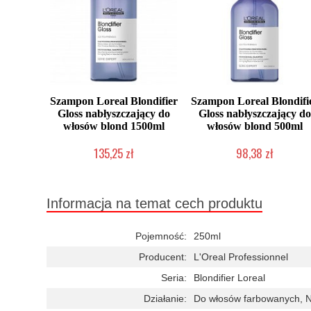
Szampon Loreal Blondifier
Szampon Loreal Blondifi
Gloss nabłyszczający do
Gloss nabłyszczający do
włosów blond 1500ml
włosów blond 500ml
135,25 zł
98,38 zł
Duża ilość (wysyłka w 24h)
Duża ilość (wysyłka w 24h)
Informacja na temat cech produktu
Pojemność:
250ml
Producent:
L'Oreal Professionnel
Seria:
Blondifier Loreal
Działanie:
Do włosów farbowanych, N