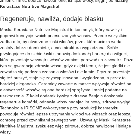
zmienić i mieć dobrze nawodnione, lśniące włosy, sięgnij po
Maskę
Kerastase Nutritive Magistral.
Regeneruje, nawilża, dodaje blasku
Maska Kerastase Nutritive Magistral to kosmetyk, który nawilży i
poprawi kondycję twoich przesuszonych włosów. Przede wszystkim
zadba o to, by otworzone łuski włosów, przez które ucieka woda,
zostały dobrze domknięte, a cała struktura wygładzona. Ściśle
przylegające do siebie łuski stanowią doskonałą barierę dla wilgoci,
która pozostaje wewnątrz włosów zamiast parować na zewnątrz. Poza
tym są gwarancją zdrowia włosa, gdyż dzięki temu, że jest gładki nie
zawadza się podczas czesania włosów i nie łamie. Fryzura przestaje
się też puszyć, staje się zdyscyplinowana i wygładzona, a przez to
bardziej elegancka. Ceramidy zawarte w masce wpływają również na
elastyczność włosów, są one bardziej sprężyste i mniej podatne na
uszkodzenia. Z kolei dodatek żywicy z drzewa Benjoin doskonale
regeneruje komórki, odnawia włosy nadając im nowy, zdrowy wygląd.
Technologia IRISOME wykorzystana przy produkcji kosmetyku
powoduje również lepsze utrzymanie wilgoci we włosach oraz lepszą
ochronę przed czynnikami zewnętrznymi. Używając Maski Kerastase
Nutritive Magistral zyskujesz więc zdrowe, dobrze nawilżone i lśniące
włosy.