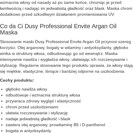
wzmacnia włosy od nasady aż po same końce, chroniąc je przed
łamliwością i nadając im jedwabistą gładkość oraz blask. Maska chroni
dodatkowo przed szkodliwym działaniem promieniowania UV.
Co da Ci Dusy Professional Envite Argan Oil
Maska
Stosowanie maski Dusy Professional Envite Argan Oil przynosi szereg
korzyści. Olej arganowy, bogaty w witaminy i antyoksydanty, głęboko
wnika w strukturę włosa, odbudowując go od wewnątrz. Maska
intensywnie nawilża i wygładza włosy, ułatwiając ich rozczesywanie i
stylizację. Regularne stosowanie tego produktu sprawia, że włosy stają
się miękkie, elastyczne, lśniące i bardziej odporne na uszkodzenia.
Cechy produktu:
głęboko nawilża włosy
odbudowuje i wzmacnia strukturę włosa
przywraca zdrowy wygląd i elastyczność
chroni przed uszkodzeniami
ułatwia rozczesywanie i stylizację
nadaje jedwabistą gładkość i blask
zawiera olej arganowy, prowitaminę B5 i D-panthenol
bogata w antyoksydanty