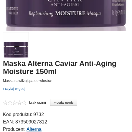
Maska Alterna Caviar Anti-Aging
Moisture 150ml
Maska nawilżająca do włosów.
czytaj więcej
brak opinii
+ dodaj opinie
Kod produktu:
9732
EAN:
873509027812
Producent:
Alterna