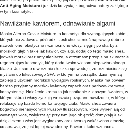
Anti-Aging Moisture
i już dziś korzystaj z bogactwa natury zaklętego
w tym kosmetyku.
Nawilżanie kawiorem, odnawianie algami
Maska Alterna Caviar Moisture to kosmetyk dla wymagających kobiet,
których nie zadowolą półśrodki. Jeśli chcesz mieć naprawdę dobrze
nawodnione, elastyczne i wzmocnione włosy, sięgnij po skarby z
morskich głębin takie jak kawior, czy algi, dodaj do tego masło shea,
jedwab morski oraz antyutleniacze, a otrzymasz przepis na skutecznie
regenerujący kosmetyk, który doda twoim włosom niepowtarzalnego
blasku. Już samo otworzenie słoiczka spowoduje, że przeniesiesz się
myślami do luksusowego SPA, w którym na porządku dziennym są
zabiegi z użyciem morskich wyciągów roślinnych. Maska ma bowiem
bardzo przyjemny morsko- kwiatowy zapach oraz perłowo-kremową
konsystencję. Nałożenie kremu to jak spotkanie z lepszym światem, w
którym skóra i włosy zyskują wreszcie pożądane nawilżenie, w którym
relaksuje się każda komórka twojego ciała. Masło shea zawiera
bogactwo nienasyconych kwasów tłuszczowych, które wypełniają od
wewnątrz włos, zwiększając przy tym jego objętość; domykają łuski,
dzięki czemu włos jest wygładzony oraz tworzą wokół włosa otoczkę,
co sprawia, że jest lepiej nawodniony. Kawior z kolei wzmacnia