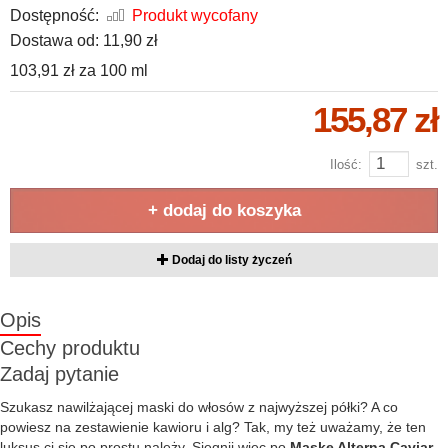
Dostępność:
Produkt wycofany
Dostawa od:
11,90 zł
103,91 zł
za
100 ml
155,87 zł
Ilość:
szt.
+ dodaj do koszyka
Dodaj do listy życzeń
Opis
Cechy produktu
Zadaj pytanie
Szukasz nawilżającej maski do włosów z najwyższej półki? A co
powiesz na zestawienie kawioru i alg? Tak, my też uważamy, że ten
luksus ci się po prostu należy. Sięgnij więc po
Maskę Alterna Caviar