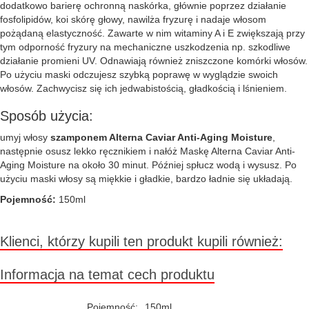
dodatkowo barierę ochronną naskórka, głównie poprzez działanie
fosfolipidów, koi skórę głowy, nawilża fryzurę i nadaje włosom
pożądaną elastyczność. Zawarte w nim witaminy A i E zwiększają przy
tym odporność fryzury na mechaniczne uszkodzenia np. szkodliwe
działanie promieni UV. Odnawiają również zniszczone komórki włosów.
Po użyciu maski odczujesz szybką poprawę w wyglądzie swoich
włosów. Zachwycisz się ich jedwabistością, gładkością i lśnieniem.
Sposób użycia:
umyj włosy
szamponem Alterna Caviar Anti-Aging Moisture
,
następnie osusz lekko ręcznikiem i nałóż Maskę Alterna Caviar Anti-
Aging Moisture na około 30 minut. Później spłucz wodą i wysusz. Po
użyciu maski włosy są miękkie i gładkie, bardzo ładnie się układają.
Pojemność:
150ml
Klienci, którzy kupili ten produkt kupili również:
Informacja na temat cech produktu
Pojemność:
150ml