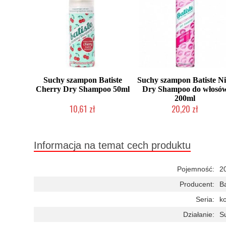
Suchy szampon Batiste
Suchy szampon Batiste Ni
Cherry Dry Shampoo 50ml
Dry Shampoo do włosó
200ml
10,61 zł
20,20 zł
Chwilowo niedostępny
Chwilowo niedostępny
Informacja na temat cech produktu
Pojemność:
2
Producent:
Ba
Seria:
ko
Działanie:
S