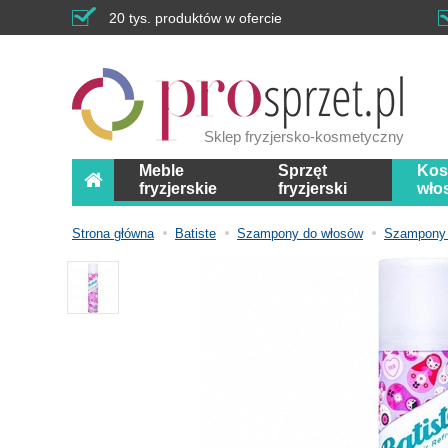
20 tys. produktów w ofercie
Sklep fryzjersko-kosmetyczny
Meble
Sprzęt
Kos
fryzjerskie
fryzjerski
wło
Strona główna
Batiste
Szampony do włosów
Szampony