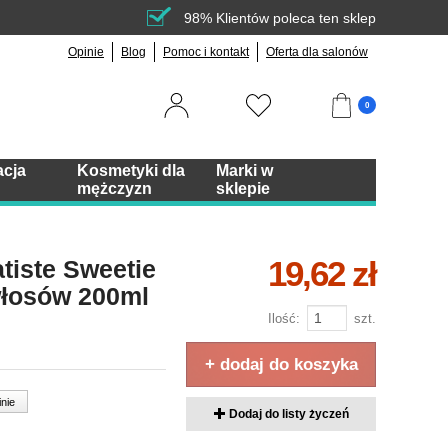
98% Klientów poleca ten sklep
Opinie
Blog
Pomoc i kontakt
Oferta dla salonów
0
acja
Kosmetyki dla
Marki w
mężczyzn
sklepie
19,62 zł
iste Sweetie
łosów 200ml
Ilość:
szt.
+ dodaj do koszyka
inie
Dodaj do listy życzeń