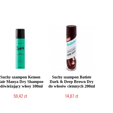
Suchy szampon Kemon
Suchy szampon Batiste
air Manya Dry Shampoo
Dark & Deep Brown Dry
odświeżający włosy 100ml
do włosów ciemnych 200ml
59,42 zł
14,87 zł
Produkt wycofany
Chwilowo niedostępny