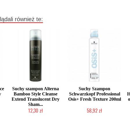
lądali również te:
ce
Suchy szampon Alterna
Suchy Szampon
w
Bamboo Style Cleanse
Schwarzkopf Professional
H
Extend Translucent Dry
Osis+ Fresh Texture 200ml
Sham...
12,30 zł
58,92 zł
Produkt wycofany
Produkt wycofany