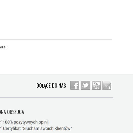
iżej:
DOŁĄCZ DO NAS
NA OBSŁUGA