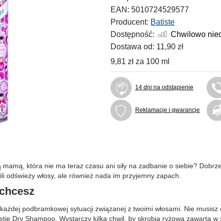
EAN:
5010724529577
Producent:
Batiste
Dostępność:
Chwilowo nie
Dostawa od:
11,90 zł
9,81 zł
za
100 ml
14 dni na odstąpienie
Reklamacje i gwarancje
ą mamą, która nie ma teraz czasu ani siły na zadbanie o siebie? Dobr
hwili odświeży włosy, ale również nada im przyjemny zapach.
 chcesz
ażdej podbramkowej sytuacji związanej z twoimi włosami. Nie musisz 
tie Dry Shampoo. Wystarczy kilka chwil, by skrobia ryżowa zawarta w