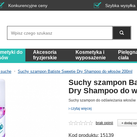
Konkurencyjne ceny
Szybka wysyłka
Wyszukaj
metyki do
Akcesoria
Kosmetyka i
Pielęgn
sów
fryzjerskie
wyposażenie
ciała
 suche
Suchy szampon Batiste Sweetie Dry Shampoo do włosów 200ml
Suchy szampon Bat
Dry Shampoo do w
Suchy szampon do odświeżania włosów
czytaj więcej
brak opinii
+ dodaj op
Kod produktu:
15139