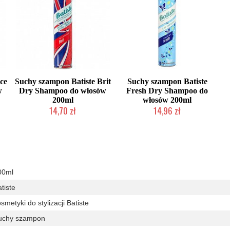
ce
Suchy szampon Batiste Brit
Suchy szampon Batiste
w
Dry Shampoo do włosów
Fresh Dry Shampoo do
200ml
włosów 200ml
14,70 zł
14,96 zł
Chwilowo niedostępny
Chwilowo niedostępny
00ml
tiste
smetyki do stylizacji Batiste
uchy szampon