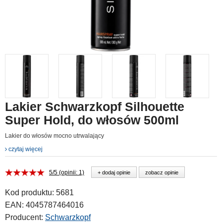
Lakier Schwarzkopf Silhouette
Super Hold, do włosów 500ml
Lakier do włosów mocno utrwalający
czytaj więcej
5/5 (opinii: 1)
+ dodaj opinie
zobacz opinie
Kod produktu:
5681
EAN:
4045787464016
Producent:
Schwarzkopf