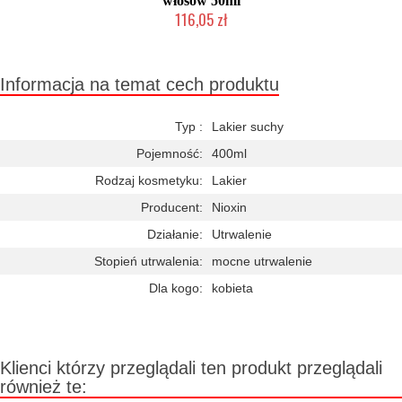
włosów 50ml
116,05 zł
Chwilowo niedostępny
Informacja na temat cech produktu
Typ :
Lakier suchy
Pojemność:
400ml
Rodzaj kosmetyku:
Lakier
Producent:
Nioxin
Działanie:
Utrwalenie
Stopień utrwalenia:
mocne utrwalenie
Dla kogo:
kobieta
Klienci którzy przeglądali ten produkt przeglądali
również te: