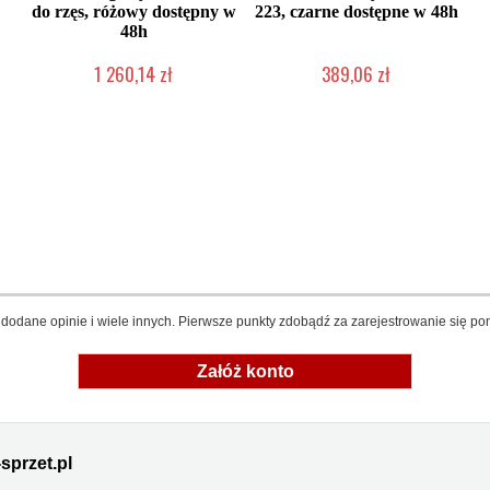
do rzęs, różowy dostępny w
223, czarne dostępne w 48h
48h
1 260,14 zł
389,06 zł
W magazynie producenta
Produkt wycofany
dodane opinie i wiele innych. Pierwsze punkty zdobądź za zarejestrowanie się pon
Załóż konto
sprzet.pl