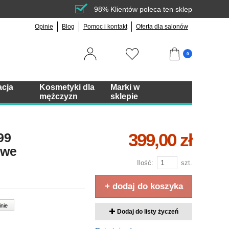
98% Klientów poleca ten sklep
Opinie
Blog
Pomoc i kontakt
Oferta dla salonów
0
acja
Kosmetyki dla
Marki w
mężczyzn
sklepie
399,00 zł
99
owe
Ilość:
szt.
+ dodaj do koszyka
inie
Dodaj do listy życzeń