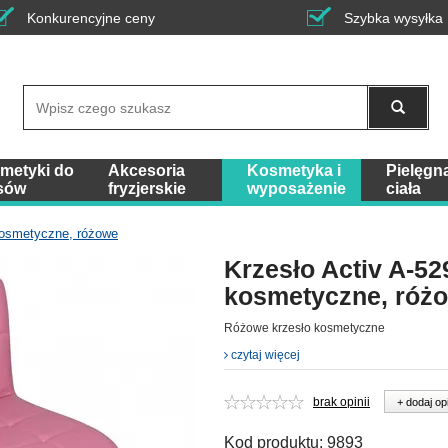
Konkurencyjne ceny
Szybka wysyłka
Wyszukaj
metyki do
Akcesoria
Kosmetyka i
Pielęgn
sów
fryzjerskie
wyposażenie
ciała
kosmetyczne, różowe
Krzesło Activ A-52
kosmetyczne, róż
Różowe krzesło kosmetyczne
czytaj więcej
brak opinii
+ dodaj op
Kod produktu:
9893