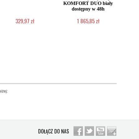
KOMFORT DUO biały
dostępny w 48h
329,97 zł
1 865,85 zł
W magazynie producenta
Produkt wycofany
iżej:
DOŁĄCZ DO NAS