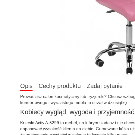
Opis
Cechy produktu
Zadaj pytanie
Prowadzisz salon kosmetyczny lub fryzjerski? Chcesz wzbo
komfortowego i wyrazistego mebla to strzał w dziesiątkę
Kobiecy wygląd, wygoda i przyjemność
Krzesło Activ A-5299 to mebel, na którym siadasz i nie chc
dopasować wysokość klienta do ciebie. Gumowane kółka ułat
że zachowanie czystości w salonie to kwestia kilku minut.