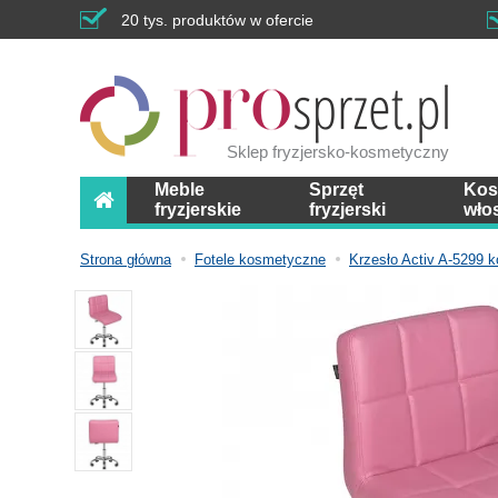
20 tys. produktów w ofercie
Sklep fryzjersko-kosmetyczny
Meble
Sprzęt
Kos
fryzjerskie
fryzjerski
wło
Strona główna
Fotele kosmetyczne
Krzesło Activ A-5299 