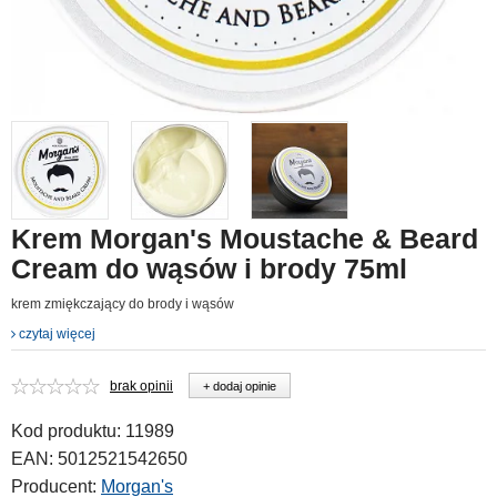
Krem Morgan's Moustache & Beard
Cream do wąsów i brody 75ml
krem zmiękczający do brody i wąsów
czytaj więcej
brak opinii
+ dodaj opinie
Kod produktu:
11989
EAN:
5012521542650
Producent:
Morgan's