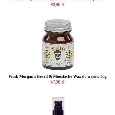
93,90 zł
Chwilowo niedostępny
Wosk Morgan's Beard & Moustache Wax do wąsów 50g
47,90 zł
Mała ilość (wysyłka w 24h)