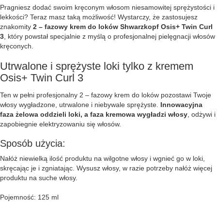
Pragniesz dodać swoim kręconym włosom niesamowitej sprężystości i
lekkości? Teraz masz taką możliwość! Wystarczy, że zastosujesz
znakomity
2 – fazowy krem do loków Shwarzkopf Osis+ Twin Curl
3
, który powstał specjalnie z myślą o profesjonalnej pielęgnacji włosów
kręconych.
Utrwalone i sprężyste loki tylko z kremem
Osis+ Twin Curl 3
Ten w pełni profesjonalny 2 – fazowy krem do loków pozostawi Twoje
włosy wygładzone, utrwalone i niebywale sprężyste.
Innowacyjna
faza żelowa oddzieli loki, a faza kremowa wygładzi włosy
, odżywi i
zapobiegnie elektryzowaniu się włosów.
Sposób użycia:
Nałóż niewielką ilość produktu na wilgotne włosy i wgnieć go w loki,
skręcając je i zgniatając. Wysusz włosy, w razie potrzeby nałóż więcej
produktu na suche włosy.
Pojemność: 125 ml