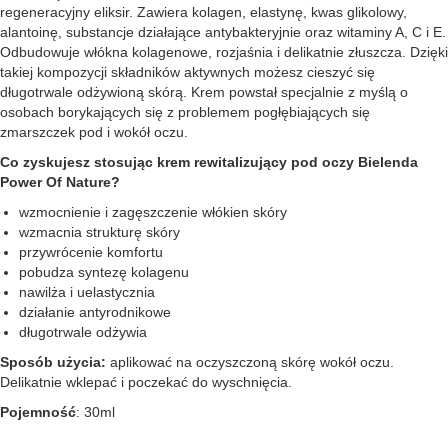
regeneracyjny eliksir. Zawiera kolagen, elastynę, kwas glikolowy,
alantoinę, substancje działające antybakteryjnie oraz witaminy A, C i E.
Odbudowuje włókna kolagenowe, rozjaśnia i delikatnie złuszcza. Dzięki
takiej kompozycji składników aktywnych możesz cieszyć się
długotrwale odżywioną skórą. Krem powstał specjalnie z myślą o
osobach borykających się z problemem pogłębiających się
zmarszczek pod i wokół oczu.
Co zyskujesz stosując krem rewitalizujący pod oczy Bielenda
Power Of Nature?
wzmocnienie i zagęszczenie włókien skóry
wzmacnia strukturę skóry
przywrócenie komfortu
pobudza syntezę kolagenu
nawilża i uelastycznia
działanie antyrodnikowe
długotrwale odżywia
Sposób użycia:
aplikować na oczyszczoną skórę wokół oczu.
Delikatnie wklepać i poczekać do wyschnięcia.
Pojemność
: 30ml