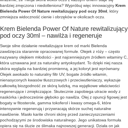
bardziej zmęczona i niedotleniona? Wypróbuj więc innowacyjny
Krem
Bielenda Power Of Nature rewitalizujący pod oczy 30ml
, który
zmniejsza widoczność cienie i obrzęków w okolicach oczu.
Krem Bielenda Power Of Nature rewitalizujący
pod oczy 30ml – nawilża i regeneruje
Swoje silne działanie rewitalizujące krem od marki Bielenda
zawdzięcza starannie opracowanej formule. Olejek z róży – często
nazywany olejkiem młodości - jest najcenniejszym źródłem witaminy C,
która uznawana jest za naturalny antyoksydant. To dzięki niej nasza
skóra wygląda na bardziej promienną, a jej koloryt jest wyrównany.
Olejek awokado to naturalny filtr UV, bogate źródło witamin,
nienasyconych kwasów tłuszczowych i przeciwutleniaczy, wykazuje
całkowitą biozgodność ze skórą ludzką, ma wyjątkowe właściwości
regenerujące i zmiękczające. Skutecznie zapobiega utracie wody z
naskórka i jednocześnie głęboko go nawilża. Olej z opuncji figowej jest
bogaty w fitosterole, gamma tokoferol i kwasy omega-6, które
intensywnie regenerują i przywracają skórze suchej naturalne
nawilżenie. Masło karite chroni skórę przed zanieczyszczeniami
pochodzącymi ze środowiska naturalnego. Jego unikatowa formuła
opiera się na śluzie ze ślimaka najnowszej generacji. Działa on jak