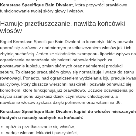
Kerastase Specifique Bain Divalent
, która przywróci prawidłowe
funkcjonowanie twojej skóry głowy i włosów.
Hamuje przetłuszczanie, nawilża końcówki
włosów
Kąpiel Kerastase Specifique Bain Divalent to kosmetyk, który pozwala
uporać się zarówno z nadmiernym przetłuszczaniem włosów jak i ich
zbytnią suchością. Jeden ze składników szamponu- lipacide wpływa na
ograniczenie namnażania się bakterii odpowiedzialnych za
powstawanie łupieżu, zmian skórnych oraz nadmiernej produkcji
sebum. To dlatego praca skóry głowy się normalizuje i wraca do stanu
równowagi. Ponadto, nad ograniczeniem wydzielania łoju pracuje kwas
salicylowy, który złuszcza wierzchni naskórek i pozwala odnawiać się
komórkom, które funkcjonują już prawidłowo. Uczucie odświeżenia po
użyciu szamponu uzyskasz dzięki czynnikowi chłodzącemu, a
nawilżenie włosów zyskasz dzięki polimerom oraz witaminie B6.
Kerastase Specifique Bain Divalent kąpiel do włosów mieszanych
tłustych u nasady suchych na końcach:
opóźnia przetłuszczanie się włosów,
nadaje włosom lekkości i puszystości,