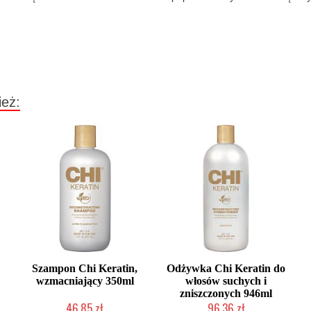
ież:
Szampon Chi Keratin,
Odżywka Chi Keratin do
wzmacniający 350ml
włosów suchych i
zniszczonych 946ml
46,85 zł
96,36 zł