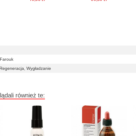
Duża ilość (wysyłka w 24h)
Duża ilość (wysyłka w 24h)
 Farouk
 Regeneracja, Wygładzanie
lądali również te: