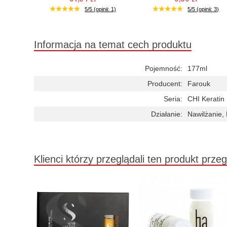
Duża ilość (wysyłka w 24h)
Duża ilość (wysyłka w 24h)
5/5 (opinii: 1)
5/5 (opinii: 3)
Informacja na temat cech produktu
Pojemność:
177ml
Producent:
Farouk
Seria:
CHI Keratin
Działanie:
Nawilżanie,
Klienci którzy przeglądali ten produkt przeg