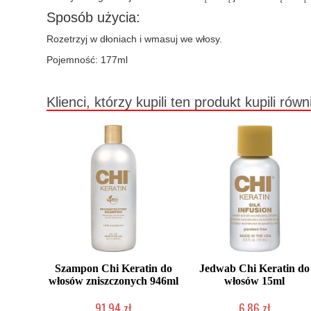
Sposób użycia:
Rozetrzyj w dłoniach i wmasuj we włosy.
Pojemność: 177ml
Klienci, którzy kupili ten produkt kupili równ
Szampon Chi Keratin do
Jedwab Chi Keratin do
włosów zniszczonych 946ml
włosów 15ml
91,94 zł
6,86 zł