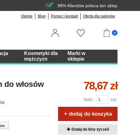
98% Klientów poleca ten sklep
Opinie
Blog
Pomoc i kontakt
Oferta dla salonów
0
acja
Kosmetyki dla
Marki w
mężczyzn
sklepie
78,67 zł
n do włosów
Ilość:
szt.
ów.
+ dodaj do koszyka
inie
Dodaj do listy życzeń