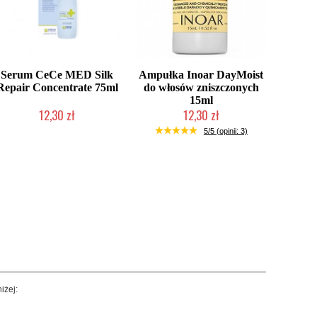
Serum CeCe MED Silk
Ampułka Inoar DayMoist
Repair Concentrate 75ml
do włosów zniszczonych
15ml
12,30 zł
12,30 zł
Produkt wycofany
Produkt wycofany
5/5 (opinii: 3)
iżej: