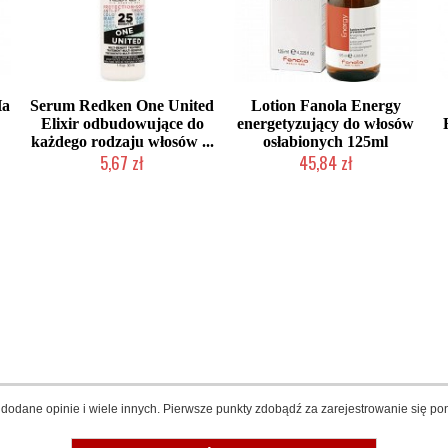
Ha
Serum Redken One United
Lotion Fanola Energy
Elixir odbudowujące do
energetyzujący do włosów
każdego rodzaju włosów ...
osłabionych 125ml
5,67 zł
45,84 zł
Produkt wycofany
Chwilowo niedostępny
dodane opinie i wiele innych. Pierwsze punkty zdobądź za zarejestrowanie się pon