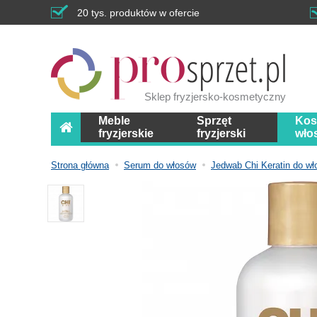
20 tys. produktów w ofercie
Sklep fryzjersko-kosmetyczny
Meble
Sprzęt
Kos
fryzjerskie
fryzjerski
wło
Strona główna
Serum do włosów
Jedwab Chi Keratin do w