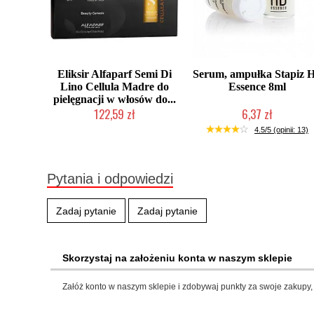
Eliksir Alfaparf Semi Di
Serum, ampułka Stapiz 
Lino Cellula Madre do
Essence 8ml
pielęgnacji w włosów do...
122,59 zł
6,37 zł
Duża ilość (wysyłka w 24h)
Duża ilość (wysyłka w 24h)
4.5/5 (opinii: 13)
Pytania i odpowiedzi
Zadaj pytanie
Zadaj pytanie
Skorzystaj na założeniu konta w naszym sklepie
Załóż konto w naszym sklepie i zdobywaj punkty za swoje zakupy, 