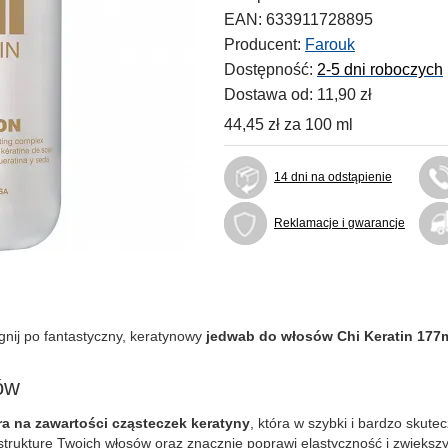
EAN:
633911728895
Producent:
Farouk
Dostępność:
2-5 dni roboczych
Dostawa od:
11,90 zł
44,45 zł
za
100 ml
14 dni na odstąpienie
Reklamacje i gwarancje
gnij po fantastyczny, keratynowy
jedwab do włosów Chi Keratin 177
ów
ra na zawartości cząsteczek keratyny
, która w szybki i bardzo skut
trukturę Twoich włosów oraz znacznie poprawi elastyczność i zwiększ