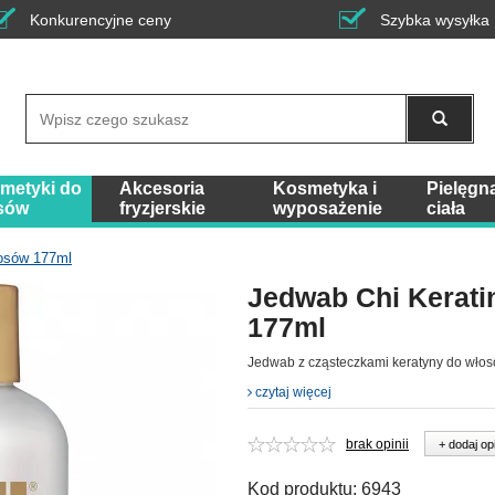
Konkurencyjne ceny
Szybka wysyłka
Wyszukaj
metyki do
Akcesoria
Kosmetyka i
Pielęgn
sów
fryzjerskie
wyposażenie
ciała
łosów 177ml
Jedwab Chi Kerati
177ml
Jedwab z cząsteczkami keratyny do włos
czytaj więcej
brak opinii
+ dodaj op
Kod produktu:
6943