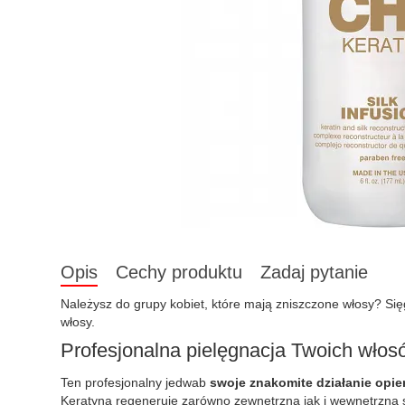
Opis
Cechy produktu
Zadaj pytanie
Należysz do grupy kobiet, które mają zniszczone włosy? Się
włosy.
Profesjonalna pielęgnacja Twoich włos
Ten profesjonalny jedwab
swoje znakomite działanie opie
Keratyna regeneruje zarówno zewnętrzną jak i wewnętrzną s