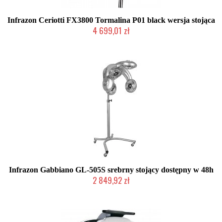
Infrazon Ceriotti FX3800 Tormalina P01 black wersja stojąca
4 699,01 zł
2-5 dni roboczych
Infrazon Gabbiano GL-505S srebrny stojący dostępny w 48h
2 849,92 zł
W magazynie producenta