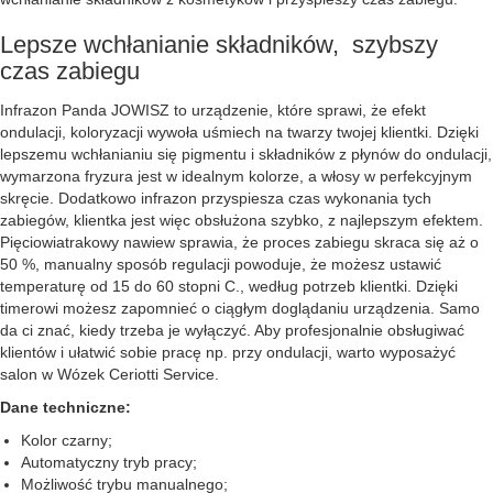
Lepsze wchłanianie składników, szybszy
czas zabiegu
Infrazon Panda JOWISZ to urządzenie, które sprawi, że efekt
ondulacji, koloryzacji wywoła uśmiech na twarzy twojej klientki. Dzięki
lepszemu wchłanianiu się pigmentu i składników z płynów do ondulacji,
wymarzona fryzura jest w idealnym kolorze, a włosy w perfekcyjnym
skręcie. Dodatkowo infrazon przyspiesza czas wykonania tych
zabiegów, klientka jest więc obsłużona szybko, z najlepszym efektem.
Pięciowiatrakowy nawiew sprawia, że proces zabiegu skraca się aż o
50 %, manualny sposób regulacji powoduje, że możesz ustawić
temperaturę od 15 do 60 stopni C., według potrzeb klientki. Dzięki
timerowi możesz zapomnieć o ciągłym doglądaniu urządzenia. Samo
da ci znać, kiedy trzeba je wyłączyć. Aby profesjonalnie obsługiwać
klientów i ułatwić sobie pracę np. przy ondulacji, warto wyposażyć
salon w Wózek Ceriotti Service.
Dane techniczne:
Kolor czarny;
Automatyczny tryb pracy;
Możliwość trybu manualnego;