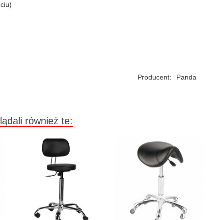
ciu)
Producent:
Panda
lądali również te: