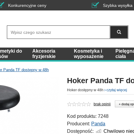
Konkurencyjne ceny
Szybka wysyłka
Wyszukaj
metyki do
Akcesoria
Kosmetyka i
Pielęgn
sów
fryzjerskie
wyposażenie
ciała
r Panda TF dostępny w 48h
Hoker Panda TF d
Hoker dostępny w 48h
czytaj więcej
brak opinii
+ dodaj op
Kod produktu:
7248
Producent:
Panda
Dostępność:
Chwilowo nie