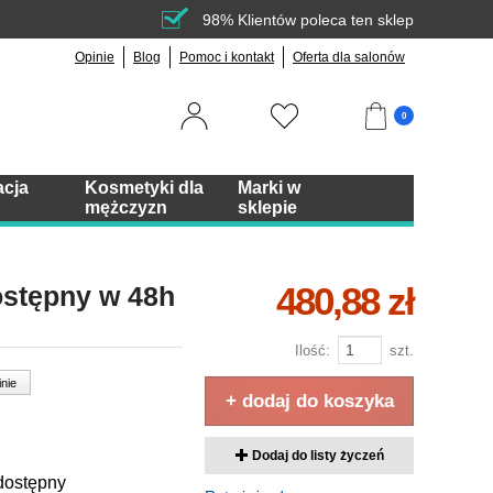
98% Klientów poleca ten sklep
Opinie
Blog
Pomoc i kontakt
Oferta dla salonów
0
acja
Kosmetyki dla
Marki w
mężczyzn
sklepie
480,88 zł
ostępny w 48h
Ilość:
szt.
inie
+ dodaj do koszyka
Dodaj do listy życzeń
dostępny