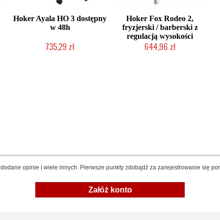
Hoker Ayala HO 3 dostępny
Hoker Fox Rodeo 2,
w 48h
fryzjerski / barberski z
regulacją wysokości
735,29 zł
644,96 zł
W magazynie producenta
2-5 dni roboczych
dodane opinie i wiele innych. Pierwsze punkty zdobądź za zarejestrowanie się pon
Załóż konto