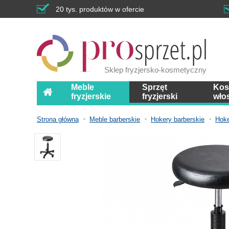
20 tys. produktów w ofercie
Sklep fryzjersko-kosmetyczny
Meble
Sprzęt
Kos
fryzjerskie
fryzjerski
wło
Strona główna
Meble barberskie
Hokery barberskie
Hoke