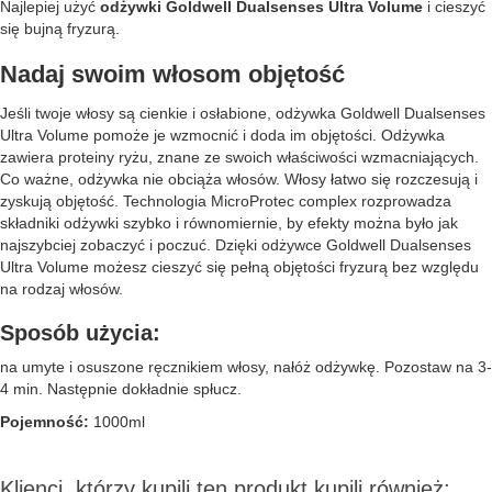
Najlepiej użyć
odżywki Goldwell Dualsenses Ultra Volume
i cieszyć
się bujną fryzurą.
Nadaj swoim włosom objętość
Jeśli twoje włosy są cienkie i osłabione, odżywka Goldwell Dualsenses
Ultra Volume pomoże je wzmocnić i doda im objętości. Odżywka
zawiera proteiny ryżu, znane ze swoich właściwości wzmacniających.
Co ważne, odżywka nie obciąża włosów. Włosy łatwo się rozczesują i
zyskują objętość. Technologia MicroProtec complex rozprowadza
składniki odżywki szybko i równomiernie, by efekty można było jak
najszybciej zobaczyć i poczuć. Dzięki odżywce Goldwell Dualsenses
Ultra Volume możesz cieszyć się pełną objętości fryzurą bez względu
na rodzaj włosów.
Sposób użycia:
na umyte i osuszone ręcznikiem włosy, nałóż odżywkę. Pozostaw na 3-
4 min. Następnie dokładnie spłucz.
Pojemność:
1000ml
Klienci, którzy kupili ten produkt kupili również: