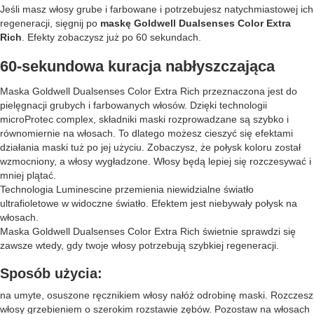
Jeśli masz włosy grube i farbowane i potrzebujesz natychmiastowej ich
regeneracji, sięgnij po
maskę Goldwell Dualsenses Color Extra
Rich
. Efekty zobaczysz już po 60 sekundach.
60-sekundowa kuracja nabłyszczająca
Maska Goldwell Dualsenses Color Extra Rich przeznaczona jest do
pielęgnacji grubych i farbowanych włosów. Dzięki technologii
microProtec complex, składniki maski rozprowadzane są szybko i
równomiernie na włosach. To dlatego możesz cieszyć się efektami
działania maski tuż po jej użyciu. Zobaczysz, że połysk koloru został
wzmocniony, a włosy wygładzone. Włosy będą lepiej się rozczesywać i
mniej plątać.
Technologia Luminescine przemienia niewidzialne światło
ultrafioletowe w widoczne światło. Efektem jest niebywały połysk na
włosach.
Maska Goldwell Dualsenses Color Extra Rich świetnie sprawdzi się
zawsze wtedy, gdy twoje włosy potrzebują szybkiej regeneracji.
Sposób użycia:
na umyte, osuszone ręcznikiem włosy nałóż odrobinę maski. Rozczesz
włosy grzebieniem o szerokim rozstawie zębów. Pozostaw na włosach