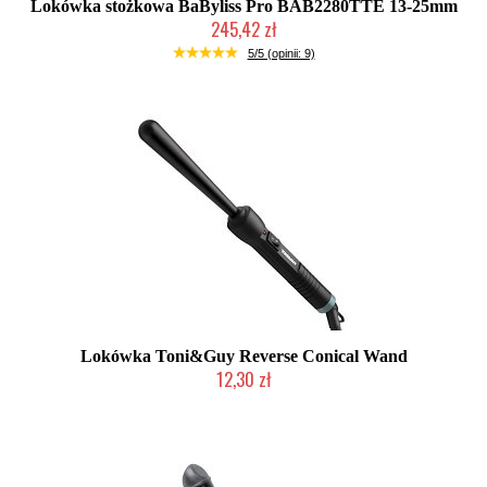
Lokówka stożkowa BaByliss Pro BAB2280TTE 13-25mm
245,42 zł
Chwilowo niedostępny
5/5 (opinii: 9)
Lokówka Toni&Guy Reverse Conical Wand
12,30 zł
Produkt wycofany