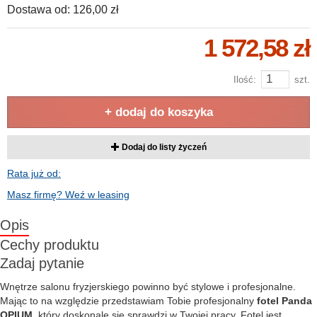
Dostawa od:
126,00 zł
1 572,58 zł
Ilość:
szt.
+ dodaj do koszyka
Dodaj do listy życzeń
Rata już od:
Masz firmę? Weź w leasing
Opis
Cechy produktu
Zadaj pytanie
Wnętrze salonu fryzjerskiego powinno być stylowe i profesjonalne.
Mając to na względzie przedstawiam Tobie profesjonalny
fotel Panda
OPIUM
, który doskonale się sprawdzi w Twojej pracy. Fotel jest