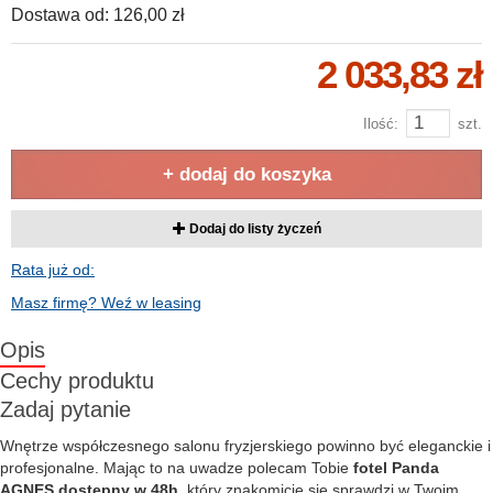
Dostawa od:
126,00 zł
2 033,83 zł
Ilość:
szt.
+ dodaj do koszyka
Dodaj do listy życzeń
Rata już od:
Masz firmę? Weź w leasing
Opis
Cechy produktu
Zadaj pytanie
Wnętrze współczesnego salonu fryzjerskiego powinno być eleganckie i
profesjonalne. Mając to na uwadze polecam Tobie
fotel Panda
AGNES dostępny w 48h
, który znakomicie się sprawdzi w Twoim