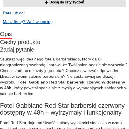
Dodaj do listy życzeń
Rata już od:
Masz firmę? Weź w leasing
Opis
Cechy produktu
Zadaj pytanie
Szukasz więc idealnego fotela barberskiego, który da Ci
nieograniczoną swobodę i sprawi, że Twój salon będzie się wyróżniał?
Chcesz zadbać o każdy jego detal? Chcesz stworzyć odpowiedni
klimat w swoim salonie barberskim? Nie zastanawiaj się dłużej i
wypróbuj
Fotel Gabbiano Red Star barberski czerwony dostępny
w 48h
, który powstał specjalnie z myślą o wymagających zabiegach w
salonie barberskim.
Fotel Gabbiano Red Star barberski czerwony
dostępny w 48h – wytrzymały i funkcjonalny
Fotel Red Star daje możliwość zmiany wysokości siedziska w czasie,
gdy klient na nim siedzi – jest to możliwa dzięki pompie hydraulicznej.