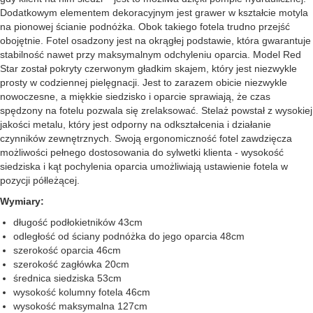
Dodatkowym elementem dekoracyjnym jest grawer w kształcie motyla
na pionowej ścianie podnóżka. Obok takiego fotela trudno przejść
obojętnie. Fotel osadzony jest na okrągłej podstawie, która gwarantuje
stabilność nawet przy maksymalnym odchyleniu oparcia. Model Red
Star został pokryty czerwonym gładkim skajem, który jest niezwykle
prosty w codziennej pielęgnacji. Jest to zarazem obicie niezwykle
nowoczesne, a miękkie siedzisko i oparcie sprawiają, że czas
spędzony na fotelu pozwala się zrelaksować. Stelaż powstał z wysokiej
jakości metalu, który jest odporny na odkształcenia i działanie
czynników zewnętrznych. Swoją ergonomiczność fotel zawdzięcza
możliwości pełnego dostosowania do sylwetki klienta - wysokość
siedziska i kąt pochylenia oparcia umożliwiają ustawienie fotela w
pozycji półleżącej.
Wymiary:
długość podłokietników 43cm
odległość od ściany podnóżka do jego oparcia 48cm
szerokość oparcia 46cm
szerokość zagłówka 20cm
średnica siedziska 53cm
wysokość kolumny fotela 46cm
wysokość maksymalna 127cm