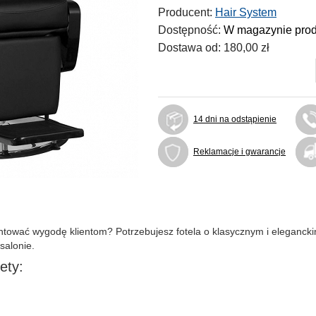
Producent:
Hair System
Dostępność:
W magazynie pro
Dostawa od:
180,00 zł
14 dni na odstąpienie
Reklamacje i gwarancje
antować wygodę klientom? Potrzebujesz fotela o klasycznym i eleganc
salonie.
ety: