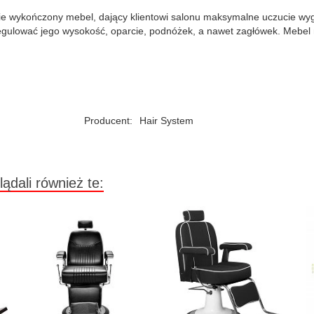
nie wykończony mebel, dający klientowi salonu maksymalne uczucie w
regulować jego wysokość, oparcie, podnóżek, a nawet zagłówek. Mebel m
Producent:
Hair System
lądali również te: