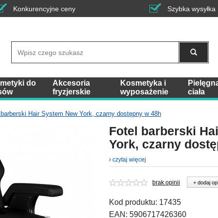
Konkurencyjne ceny
Szybka wysyłka
Wyszukaj
metyki do
Akcesoria
Kosmetyka i
Pielęgn
sów
fryzjerskie
wyposażenie
ciała
 barberski Hair System New York, czarny dostępny w 48h
Fotel barberski H
York, czarny dost
czytaj więcej
brak opinii
+ dodaj op
Kod produktu:
17435
EAN:
5906717426360