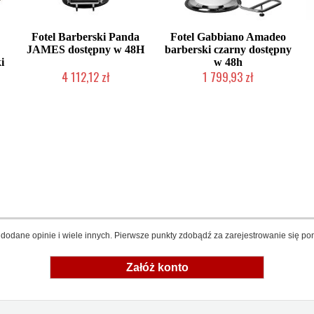
Fotel Barberski Panda
Fotel Gabbiano Amadeo
JAMES dostępny w 48H
barberski czarny dostępny
i
w 48h
4 112,12 zł
1 799,93 zł
ta
Produkt wycofany
W magazynie producenta
dodane opinie i wiele innych. Pierwsze punkty zdobądź za zarejestrowanie się pon
Załóż konto