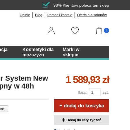
98% Klientów poleca ten sklep
Opinie
Blog
Pomoc i kontakt
Oferta dla salonów
0
acja
Kosmetyki dla
Marki w
mężczyzn
sklepie
1 589,93 zł
air System New
ępny w 48h
Ilość:
szt.
+ dodaj do koszyka
inie
Dodaj do listy życzeń