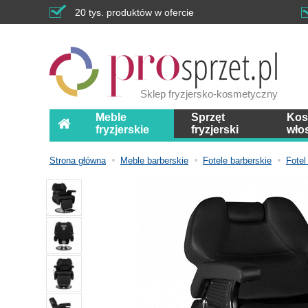
20 tys. produktów w ofercie
Sklep fryzjersko-kosmetyczny
Meble
Sprzęt
Kos
fryzjerskie
fryzjerski
wło
Strona główna
Meble barberskie
Fotele barberskie
Fotel