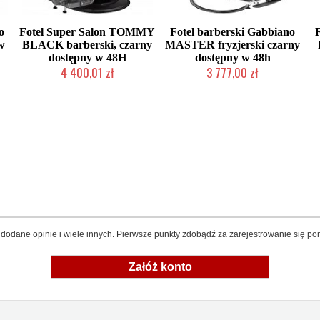
o
Fotel Super Salon TOMMY
Fotel barberski Gabbiano
w
BLACK barberski, czarny
MASTER fryzjerski czarny
dostępny w 48H
dostępny w 48h
4 400,01 zł
3 777,00 zł
Produkt wycofany
Produkt wycofany
dodane opinie i wiele innych. Pierwsze punkty zdobądź za zarejestrowanie się pon
Załóż konto