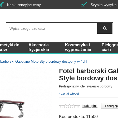
Konkurencyjne ceny
Szybka wysyłka
Wyszukaj
metyki do
Akcesoria
Kosmetyka i
Pielęgn
sów
fryzjerskie
wyposażenie
ciała
 barberski Gabbiano Moto Style bordowy dostępny w 48H
Fotel barberski G
Style bordowy dos
Profesjonalny fotel fryzjerski bordowy
czytaj więcej
brak opinii
+ dodaj op
Kod produktu:
11500