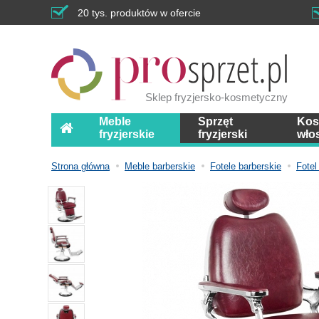
20 tys. produktów w ofercie
Sklep fryzjersko-kosmetyczny
Meble
Sprzęt
Kos
fryzjerskie
fryzjerski
wło
Strona główna
Meble barberskie
Fotele barberskie
Fotel