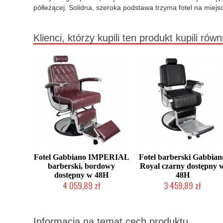
półleżącej. Solidna, szeroka podstawa trzyma fotel na miejs
Klienci, którzy kupili ten produkt kupili równ
Fotel Gabbiano IMPERIAL
Fotel barberski Gabbian
barberski, bordowy
Royal czarny dostępny 
dostępny w 48H
48H
4 059,89 zł
3 459,89 zł
W magazynie producenta
Chwilowo niedostępny
Informacja na temat cech produktu