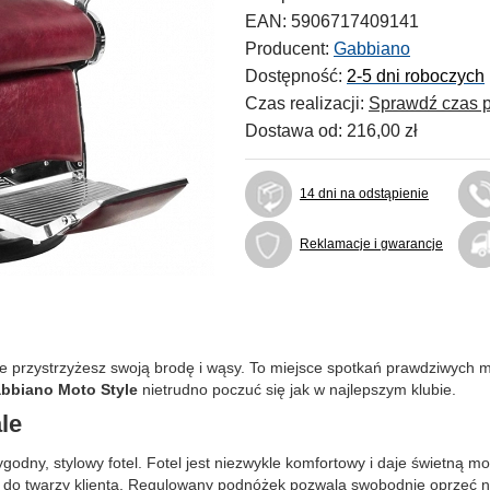
EAN:
5906717409141
Producent:
Gabbiano
Dostępność:
2-5 dni roboczych
Czas realizacji:
Sprawdź czas p
Dostawa od:
216,00 zł
14 dni na odstąpienie
Reklamacje i gwarancje
nie przystrzyżesz swoją brodę i wąsy. To miejsce spotkań prawdziwych 
abbiano Moto Style
nietrudno poczuć się jak w najlepszym klubie.
le
godny, stylowy fotel. Fotel jest niezwykle komfortowy i daje świetną 
 do twarzy klienta. Regulowany podnóżek pozwala swobodnie oprzeć nog