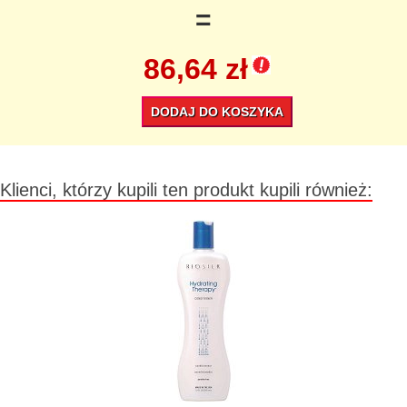
=
86,64 zł
DODAJ DO KOSZYKA
Klienci, którzy kupili ten produkt kupili również: