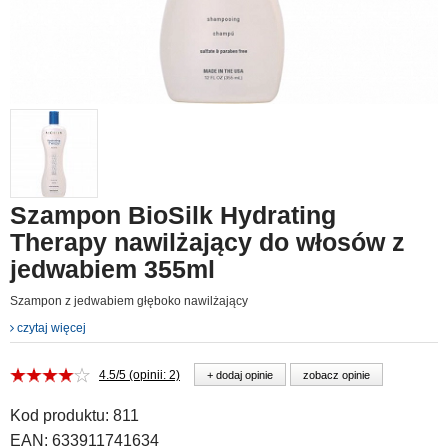
Szampon BioSilk Hydrating
Therapy nawilżający do włosów z
jedwabiem 355ml
Szampon z jedwabiem głęboko nawilżający
czytaj więcej
4.5/5 (opinii: 2)
+ dodaj opinie
zobacz opinie
Kod produktu:
811
EAN:
633911741634