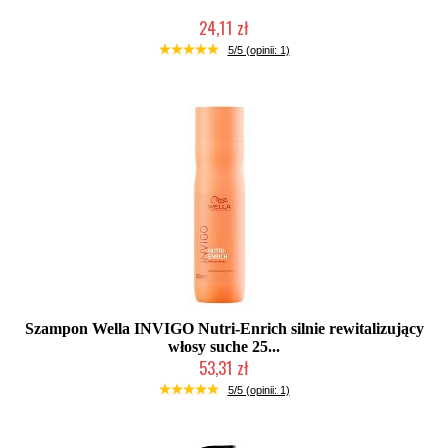
24,11 zł
Duża ilość (wysyłka w 24h)
5/5 (opinii: 1)
Szampon Wella INVIGO Nutri-Enrich silnie rewitalizujący
włosy suche 25...
53,31 zł
Chwilowo niedostępny
5/5 (opinii: 1)