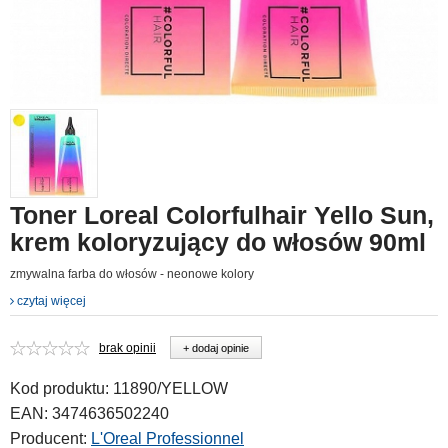
Toner Loreal Colorfulhair Yello Sun,
krem koloryzujący do włosów 90ml
zmywalna farba do włosów - neonowe kolory
czytaj więcej
brak opinii
+ dodaj opinie
Kod produktu:
11890/YELLOW
EAN:
3474636502240
Producent:
L'Oreal Professionnel