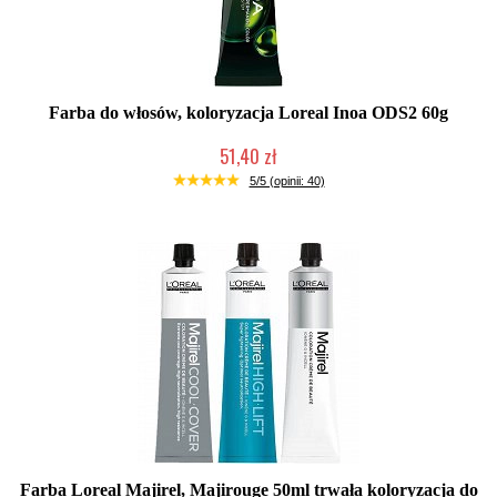
Farba do włosów, koloryzacja Loreal Inoa ODS2 60g
51,40 zł
Duża ilość (wysyłka w 24h)
5/5 (opinii: 40)
Farba Loreal Majirel, Majirouge 50ml trwała koloryzacja do