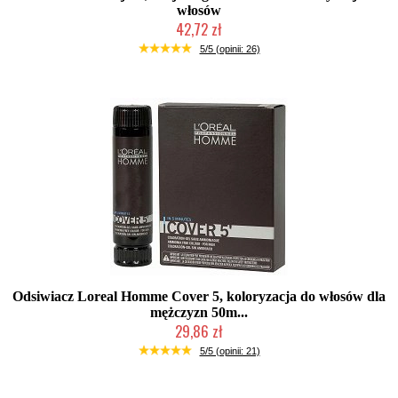
włosów
42,72 zł
Duża ilość (wysyłka w 24h)
5/5 (opinii: 26)
Odsiwiacz Loreal Homme Cover 5, koloryzacja do włosów dla
mężczyzn 50m...
29,86 zł
Produkt wycofany
5/5 (opinii: 21)