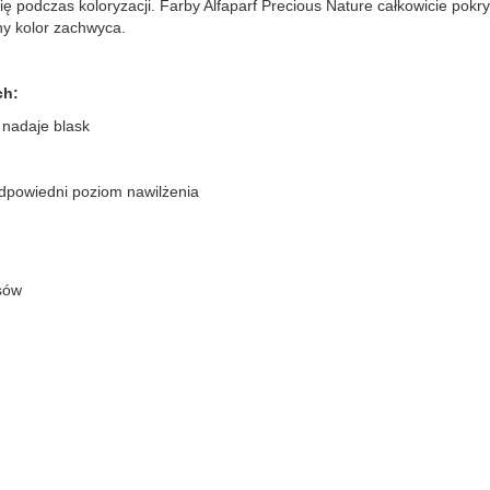
ię podczas koloryzacji. Farby Alfaparf Precious Nature całkowicie pokr
ny kolor zachwyca.
ch:
nadaje blask
dpowiedni poziom nawilżenia
osów