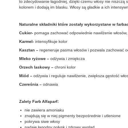
to zdecydowanie łagodniej, dzięki czemu włosy nie niszczą s
kolorem i dodają im blasku. Włosy są gładkie a ich intensyw
Naturalne składniki które zostały wykorzystane w farba
Cukier-
pomaga zachować odpowiednie nawilżenie włosów, 
Karmel-
intensyfikuje kolor
Kasztan –
regeneruje pasma włosów i pozwala zachować o
Mleko ryżowe –
odżywia i zmiękcza
Orzech laskowy –
chroni kolor
Miód –
odżywia i reguluje nawilżenie, zwiększa gęstość wł
Czereśnia –
odnawia
Zalety Farb Alfaparf:
nie zawiera amoniaku
znajdują się w niej pigmenty bezpośrednie i utlenione
pokrywa siwe włosy
nadaje łagodny połysk i zdrowy wygląd