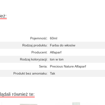
ież:
Pojemność:
60ml
Rodzaj produktu:
Farba do włosów
Producent:
Alfaparf
Rodzaj koloryzacji:
ton w ton
Seria:
Precious Nature Alfaparf
Produkt bez amoniaku:
Tak
lądali również te: