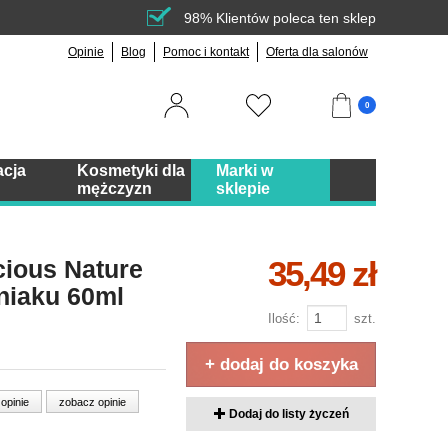
98% Klientów poleca ten sklep
Opinie
Blog
Pomoc i kontakt
Oferta dla salonów
0
acja
Kosmetyki dla
Marki w
mężczyzn
sklepie
35,49 zł
cious Nature
niaku 60ml
Ilość:
szt.
u
+ dodaj do koszyka
 opinie
zobacz opinie
Dodaj do listy życzeń