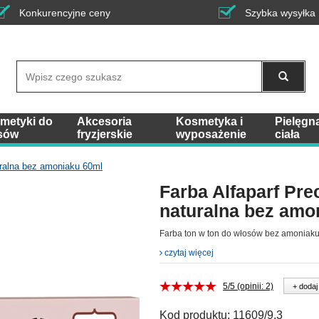
Konkurencyjne ceny
Szybka wysyłka
Wyszukaj
metyki do
Akcesoria
Kosmetyka i
Pielęgn
sów
fryzjerskie
wyposażenie
ciała
uralna bez amoniaku 60ml
Farba Alfaparf Pre
naturalna bez amo
Farba ton w ton do włosów bez amoniak
czytaj więcej
5/5 (opinii: 2)
+ dodaj
Kod produktu:
11609/9,3