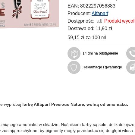
EAN:
8022297056883
Producent:
Alfaparf
Dostępność:
Produkt wyco
Dostawa od:
11,90 zł
59,15 zł
za
100 ml
14 dni na odstąpienie
Reklamacje i gwarancje
zie wypróbuj
farbę Alfaparf Precious Nature, wolną od amoniaku.
ażniącego amoniaku w składzie. Nośnikiem farby są sole, delikatniejsze
zostają rozchylone, by pigmenty mogły przedostać się do głębi włosa. 