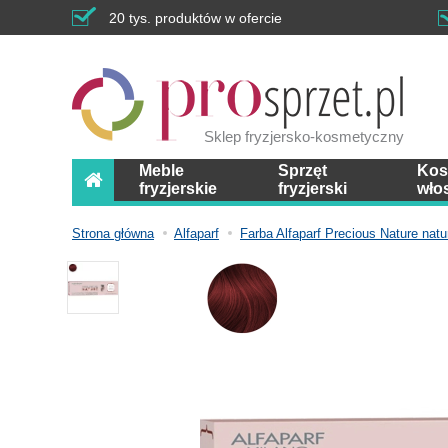
20 tys. produktów w ofercie
Sklep fryzjersko-kosmetyczny
Meble
Sprzęt
Kos
fryzjerskie
fryzjerski
wło
Strona główna
Alfaparf
Farba Alfaparf Precious Nature nat