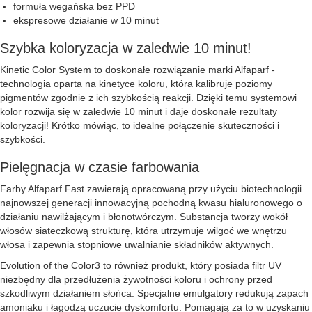
formuła wegańska bez PPD
ekspresowe działanie w 10 minut
Szybka koloryzacja w zaledwie 10 minut!
Kinetic Color System to doskonałe rozwiązanie marki Alfaparf -
technologia oparta na kinetyce koloru, która kalibruje poziomy
pigmentów zgodnie z ich szybkością reakcji. Dzięki temu systemowi
kolor rozwija się w zaledwie 10 minut i daje doskonałe rezultaty
koloryzacji! Krótko mówiąc, to idealne połączenie skuteczności i
szybkości.
Pielęgnacja w czasie farbowania
Farby Alfaparf Fast zawierają opracowaną przy użyciu biotechnologii
najnowszej generacji innowacyjną pochodną kwasu hialuronowego o
działaniu nawilżającym i błonotwórczym. Substancja tworzy wokół
włosów siateczkową strukturę, która utrzymuje wilgoć we wnętrzu
włosa i zapewnia stopniowe uwalnianie składników aktywnych.
Evolution of the Color3 to również produkt, który posiada filtr UV
niezbędny dla przedłużenia żywotności koloru i ochrony przed
szkodliwym działaniem słońca. Specjalne emulgatory redukują zapach
amoniaku i łagodzą uczucie dyskomfortu. Pomagają za to w uzyskaniu