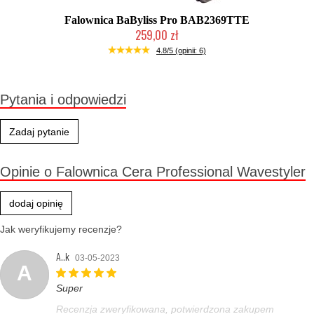
Falownica BaByliss Pro BAB2369TTE
259,00 zł
Duża ilość (wysyłka w 24h)
4.8/5 (opinii: 6)
Pytania i odpowiedzi
Zadaj pytanie
Opinie o Falownica Cera Professional Wavestyler
dodaj opinię
Jak weryfikujemy recenzje?
A..k
03-05-2023
A
Super
Recenzja zweryfikowana, potwierdzona zakupem